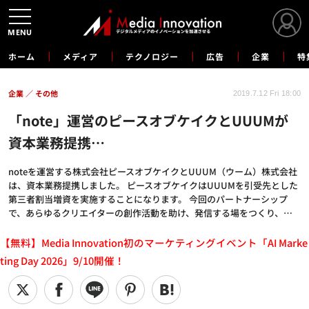
MENU
ホーム
メディア
テクノロジー
広告
企業
特
企業
その他
2019.7.12 Fri 18:00
「note」運営のピースオブケイクとUUUMが
資本業務提携…
noteを運営する株式会社ピースオブケイクとUUUM（ウーム）株式会社
は、資本業務提携しました。 ピースオブケイクはUUUMを引受先とした
第三者割当増資を実施することになります。 今回のパートナーシップ
で、あらゆるクリエイターの創作活動を助け、発信する場をつくり、…
【無料】Media Innovation初のマーケティングイベント「AI Marke
ting Day 2026」9/10開催！