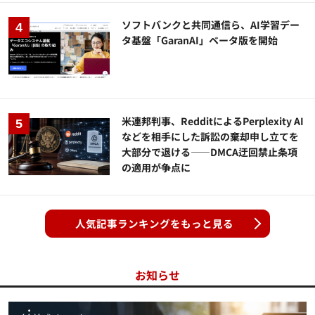
ソフトバンクと共同通信ら、AI学習デー
タ基盤「GaranAI」ベータ版を開始
米連邦判事、RedditによるPerplexity AI
などを相手にした訴訟の棄却申し立てを
大部分で退ける——DMCA迂回禁止条項
の適用が争点に
人気記事ランキングをもっと見る
お知らせ