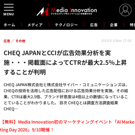
MENU
ホーム
メディア
テクノロジー
広告
企業
特
広告
その他
2019.9.9 Mon 17:00
CHEQ JAPANとCCIが広告効果分析を実
施・・・掲載面によってCTRが最大2.5％上昇
することが判明
CHEQ JAPAN株式会社と株式会社サイバー・コミュニケーションズは、
CHEQの技術を活用した広告配信における広告効果分析を実施。その結
果、CTRは最大2.5倍、ブランド好意度は4倍以上の数値になっているこ
とていることがわかりました。 目次 CHEQとは調査方法調査結果
CHEQ…
【無料】Media Innovation初のマーケティングイベント「AI Marke
ting Day 2026」9/10開催！