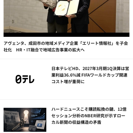
アヴェンタ、成田市の地域メディア企業「エリート情報社」を子会
社化 HR・IT融合で地域広告事業の拡大へ
日本テレビHD、2027年3月期1Q決算は営
業利益36.6%減 FIFAワールドカップ関連
コスト増が重荷に
ハードニュースこそ購読転換の鍵、12億
セッション分析のNBER研究が示すロー
カル新聞の収益構造の矛盾