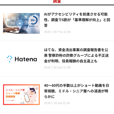
調査
AIがアクセシビリティを前進させる可能
性、調査で6割が「基準理解が向上」と回
答
2026.7.30 Thu 12:00
はてな、資金流出事案の調査報告書を公
表 警察詐称の詐欺グループによる不正送
金が判明、役員報酬の自主返上も
2026.7.26 Sun 17:08
40～60代の半数以上がショート動画を日
常視聴、ミドル・シニア層への浸透が明
らかに
2026.7.18 Sat 22:26