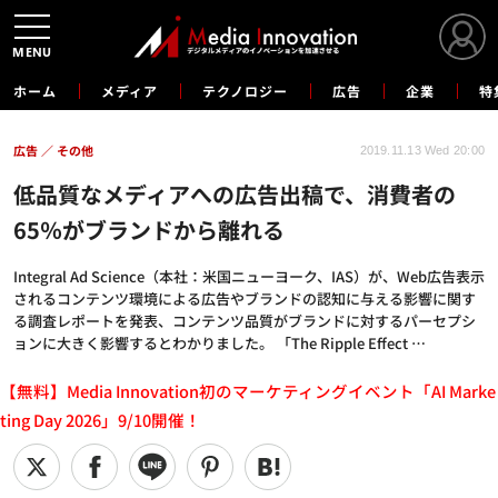
MENU
ホーム
メディア
テクノロジー
広告
企業
特
広告
その他
2019.11.13 Wed 20:00
低品質なメディアへの広告出稿で、消費者の
65％がブランドから離れる
Integral Ad Science（本社：米国ニューヨーク、IAS）が、Web広告表示
されるコンテンツ環境による広告やブランドの認知に与える影響に関す
る調査レポートを発表、コンテンツ品質がブランドに対するパーセプシ
ョンに大きく影響するとわかりました。 「The Ripple Effect …
【無料】Media Innovation初のマーケティングイベント「AI Marke
ting Day 2026」9/10開催！