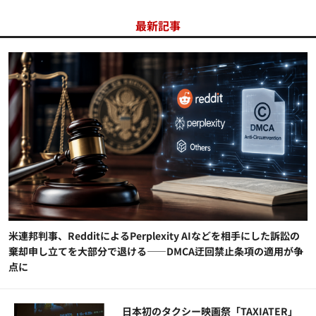
最新記事
米連邦判事、RedditによるPerplexity AIなどを相手にした訴訟の
棄却申し立てを大部分で退ける——DMCA迂回禁止条項の適用が争
点に
日本初のタクシー映画祭「TAXIATER」