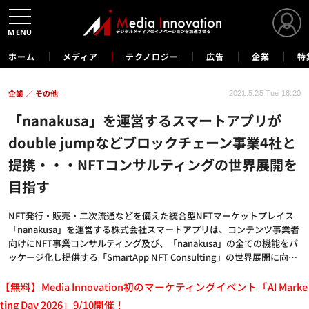
MENU
ホーム
メディア
テクノロジー
広告
企業
特
企業
その他
2021.5.25 Tue 18:20
「nanakusa」を運営するスマートアプリが
double jumpなどブロックチェーン事業4社と
提携・・・NFTコンサルティングの世界展開を
目指す
NFT発行・販売・二次流通などを備えた統合型NFTマーケットプレイス
「nanakusa」を運営する株式会社スマートアプリは、コンテンツ事業者
向けにNFT事業コンサルティング及び、「nanakusa」の全ての機能をパ
ッケージ化し提供する「SmartApp NFT Consulting」の世界展開に向…
【無料】Media Innovation初のマーケティングイベント「AI Marke
ting Day 2026」9/10開催！