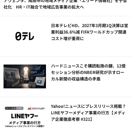
アヴェンタ、成田市の地域メディア企業「エリート情報社」を子会
社化 HR・IT融合で地域広告事業の拡大へ
日本テレビHD、2027年3月期1Q決算は営
業利益36.6%減 FIFAワールドカップ関連
コスト増が重荷に
ハードニュースこそ購読転換の鍵、12億
セッション分析のNBER研究が示すロー
カル新聞の収益構造の矛盾
Yahoo!ニュースにプレスリリース掲載？
LINEヤフーメディア事業の行方【メディ
ア企業徹底考察 #321】