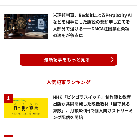
米連邦判事、RedditによるPerplexity AI
などを相手にした訴訟の棄却申し立てを
大部分で退ける——DMCA迂回禁止条項
の適用が争点に
最新記事をもっと見る
人気記事ランキング
NHK「ピタゴラスイッチ」制作陣と教育
出版が共同開発した映像教材「目で見る
算数」、月額680円で個人向けストリーミ
ング配信を開始