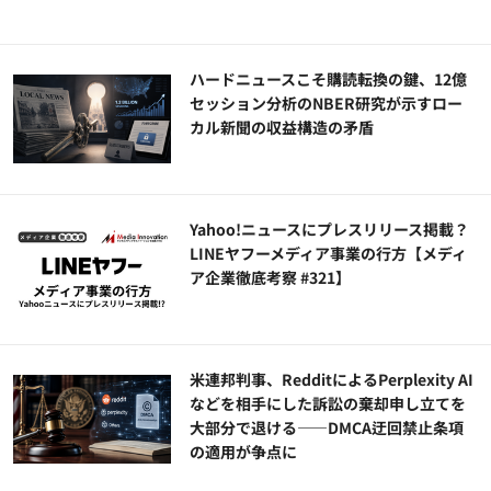
ハードニュースこそ購読転換の鍵、12億
セッション分析のNBER研究が示すロー
カル新聞の収益構造の矛盾
Yahoo!ニュースにプレスリリース掲載？
LINEヤフーメディア事業の行方【メディ
ア企業徹底考察 #321】
米連邦判事、RedditによるPerplexity AI
などを相手にした訴訟の棄却申し立てを
大部分で退ける——DMCA迂回禁止条項
の適用が争点に