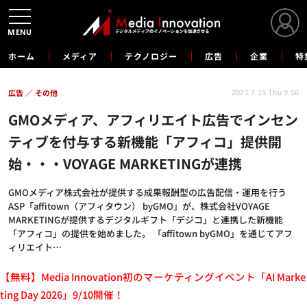
MENU
ホーム
メディア
テクノロジー
広告
企業
特
広告
その他
2021.7.15 Thu 9:56
GMOメディア、アフィリエイト広告でインセン
ティブを付与する新機能「アフィコ」提供開
始・・・VOYAGE MARKETINGが連携
GMOメディア株式会社が提供する成果報酬型の広告配信・運用を行う
ASP「affitown（アフィタウン） byGMO」が、株式会社VOYAGE
MARKETINGが提供するデジタルギフト「デジコ」と連携した新機能
「アフィコ」の提供を始めました。 「affitown byGMO」を通じてアフ
ィリエイト…
【無料】Media Innovation初のマーケティングイベント「AI Marke
ting Day 2026」9/10開催！