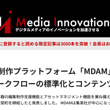
ジー
広告
企業
特集
ブラ
n Guild に登録すると読める限定記事は3000本を突破！会
制作プラットフォーム「MDA
ークフローの標準化とコンテン
籍の編集制作支援機能とアセットマネジメント機能を兼ね備え
契約を締結したと発表しました。 MDAMは集英社が中心にな