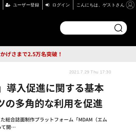
ユーザー登録
ログイン
こんにちは、ゲストさん
ンドチャンネル
フォーエム
その他
DB
員はおかげさまで2.5万名突破！
2021.7.29 Thu 17:30
M」導入促進に関する基本
ツの多角的な利用を促進
た総合誌面制作プラットフォーム「MDAM（エム
って開…