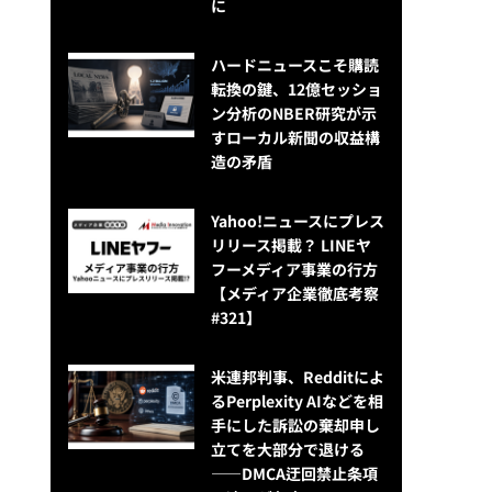
に
ハードニュースこそ購読
転換の鍵、12億セッショ
ン分析のNBER研究が示
すローカル新聞の収益構
造の矛盾
Yahoo!ニュースにプレス
リリース掲載？ LINEヤ
フーメディア事業の行方
【メディア企業徹底考察
#321】
米連邦判事、Redditによ
るPerplexity AIなどを相
手にした訴訟の棄却申し
立てを大部分で退ける
——DMCA迂回禁止条項