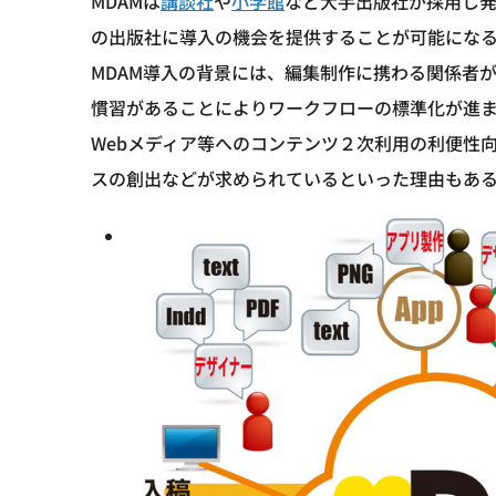
MDAMは
講談社
や
小学館
など大手出版社が採用し
の出版社に導入の機会を提供することが可能にな
MDAM導入の背景には、編集制作に携わる関係者
慣習があることによりワークフローの標準化が進
Webメディア等へのコンテンツ２次利用の利便性
スの創出などが求められているといった理由もあ