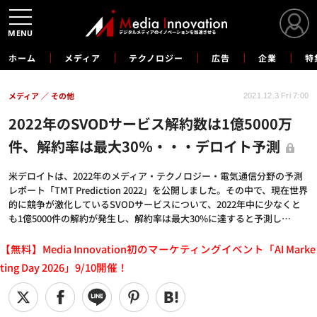
MENU
ホーム
メディア
テクノロジー
広告
企業
特
メディア
その他
2021.12.3 Fri 7:00
2022年のSVODサービス解約数は1億5000万
件、解約率は最大30％・・・デロイト予測
米デロイトは、2022年のメディア・テクノロジー・電気通信分野の予測
レポート「TMT Prediction 2022」を公開しました。その中で、現在世界
的に競争が激化しているSVODサービスについて、2022年中に少なくと
も1億5000件の解約が発生し、解約率は最大30%に達すると予測し…
【無料】Media Innovation初のマーケティングイベント「AI Marke
ting Day 2026」9/10開催！