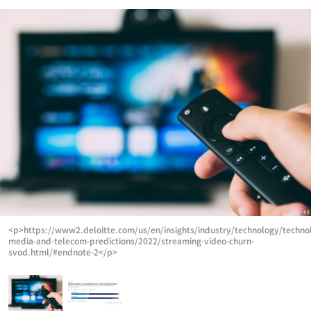
<p>https://www2.deloitte.com/us/en/insights/industry/technology/techno
media-and-telecom-predictions/2022/streaming-video-churn-
svod.html/#endnote-2</p>