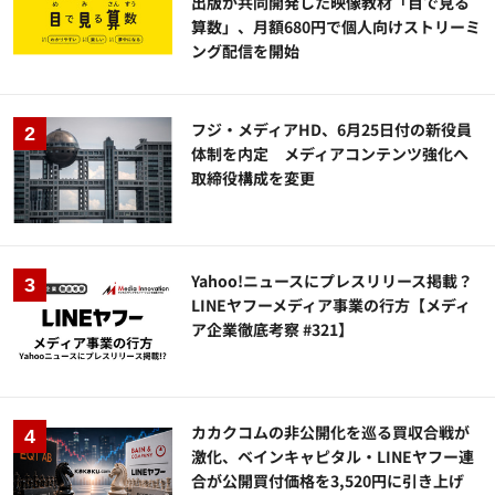
出版が共同開発した映像教材「目で見る
算数」、月額680円で個人向けストリーミ
ング配信を開始
フジ・メディアHD、6月25日付の新役員
体制を内定 メディアコンテンツ強化へ
取締役構成を変更
Yahoo!ニュースにプレスリリース掲載？
LINEヤフーメディア事業の行方【メディ
ア企業徹底考察 #321】
カカクコムの非公開化を巡る買収合戦が
激化、ベインキャピタル・LINEヤフー連
合が公開買付価格を3,520円に引き上げ