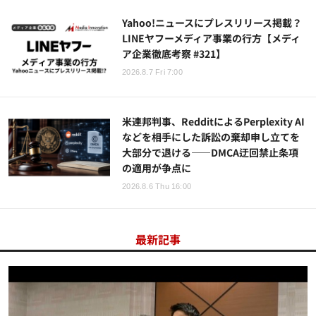
Yahoo!ニュースにプレスリリース掲載？
LINEヤフーメディア事業の行方【メディ
ア企業徹底考察 #321】
2026.8.7 Fri 7:00
米連邦判事、RedditによるPerplexity AI
などを相手にした訴訟の棄却申し立てを
大部分で退ける——DMCA迂回禁止条項
の適用が争点に
2026.8.6 Thu 16:00
最新記事