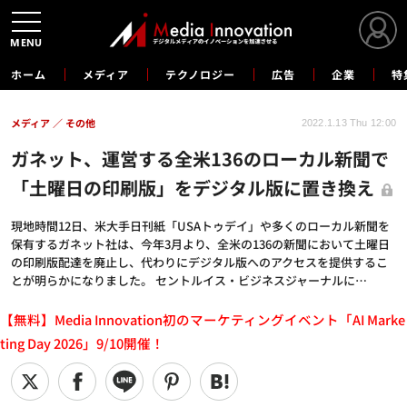
MENU
ホーム
メディア
テクノロジー
広告
企業
特
メディア
その他
2022.1.13 Thu 12:00
ガネット、運営する全米136のローカル新聞で
「土曜日の印刷版」をデジタル版に置き換え
現地時間12日、米大手日刊紙「USAトゥデイ」や多くのローカル新聞を
保有するガネット社は、今年3月より、全米の136の新聞において土曜日
の印刷版配達を廃止し、代わりにデジタル版へのアクセスを提供するこ
とが明らかになりました。 セントルイス・ビジネスジャーナルに…
【無料】Media Innovation初のマーケティングイベント「AI Marke
ting Day 2026」9/10開催！