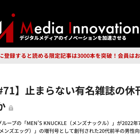
ジー
広告
企業
特集
ブラ
n Guild に登録すると読める限定記事は3000本を突破！会
#71】止まらない有名雑誌の休
か
プの「MEN’S KNUCKLE（メンズナックル）」が2022年7
egg（メンズエッグ）」の増刊号として創刊された20代前半の男性