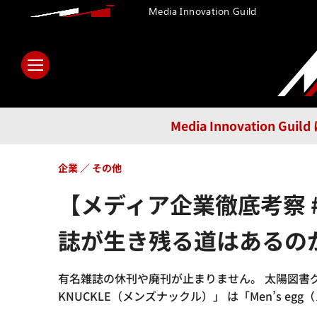
Media Innovation Guild
ホーム
メディア
テクノロ
Media Innovatio
企業
その他
【メディア企業徹底考察 
誌が生き残る道はあるの
有名雑誌の休刊や廃刊が止まりません。 太陽図書グルー
KNUCKLE（メンズナックル）」 は「Men’s 