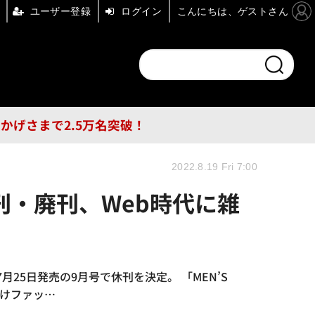
ユーザー登録
ログイン
こんにちは、ゲストさん
ンドチャンネル
フォーエム
その他
DB
員はおかげさまで2.5万名突破！
2022.8.19 Fri 7:00
刊・廃刊、Web時代に雑
月25日発売の9月号で休刊を決定。 「MEN’S
向けファッ…