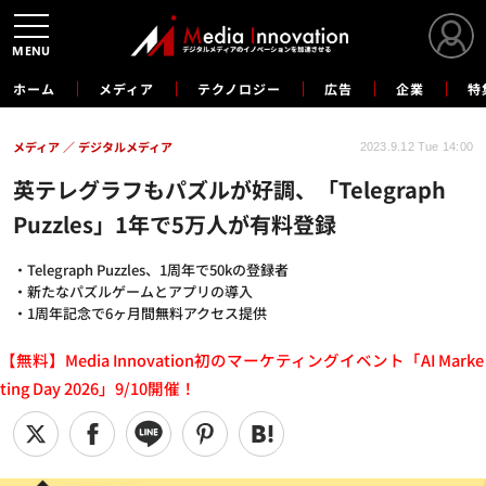
MENU
ホーム
メディア
テクノロジー
広告
企業
特
メディア
デジタルメディア
2023.9.12 Tue 14:00
英テレグラフもパズルが好調、「Telegraph
Puzzles」1年で5万人が有料登録
・Telegraph Puzzles、1周年で50kの登録者
・新たなパズルゲームとアプリの導入
・1周年記念で6ヶ月間無料アクセス提供
【無料】Media Innovation初のマーケティングイベント「AI Marke
ting Day 2026」9/10開催！