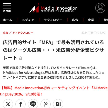
MENU
ホーム
メディア
テクノロジー
広告
企業
特
広告
アドテクノロジー
2024.7.18 Thu 7:00
広告目的サイト「MFA」で最も活用されている
のはグーグル広告・・・米広告分析企業ピクサ
レート
英国で詐欺広告対策などを提供しているピクサレート(Pixalate)は、
MFA(Made for Advertising)と呼ばれる、広告収益のみを目的としたウェ
ブサイトやアプリに関する最新の統計を発表しました(2024年5月分)。
【無料】Media Innovation初のマーケティングイベント「AI Marke
ting Day 2026」9/10開催！