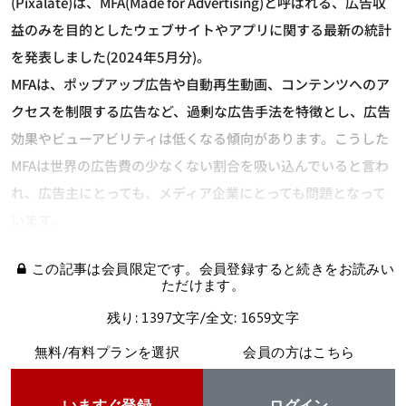
(Pixalate)は、MFA(Made for Advertising)と呼ばれる、広告収
益のみを目的としたウェブサイトやアプリに関する最新の統計
を発表しました(2024年5月分)。
MFAは、ポップアップ広告や自動再生動画、コンテンツへのア
クセスを制限する広告など、過剰な広告手法を特徴とし、広告
効果やビューアビリティは低くなる傾向があります。こうした
MFAは世界の広告費の少なくない割合を吸い込んでいると言わ
れ、広告主にとっても、メディア企業にとっても問題となって
います。
この記事は会員限定です。会員登録すると続きをお読みい
ただけます。
残り: 1397文字/全文: 1659文字
無料/有料プランを選択
会員の方はこちら
いますぐ登録
ログイン