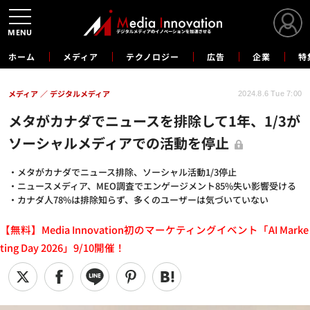
MENU
ホーム
メディア
テクノロジー
広告
企業
特
メディア
デジタルメディア
2024.8.6 Tue 7:00
メタがカナダでニュースを排除して1年、1/3が
ソーシャルメディアでの活動を停止
・メタがカナダでニュース排除、ソーシャル活動1/3停止
・ニュースメディア、MEO調査でエンゲージメント85%失い影響受ける
・カナダ人78%は排除知らず、多くのユーザーは気づいていない
【無料】Media Innovation初のマーケティングイベント「AI Marke
ting Day 2026」9/10開催！