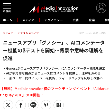
MENU
ホーム
メディア
テクノロジー
広告
企業
特
メディア
デジタルメディア
2024.10.30 Wed 17:00
ニュースアプリ「グノシー」、AIコメンテータ
ー機能のβテストを開始…背景や意味の理解を
促進
・Gunosyがニュースアプリ「グノシー」にAIコメンテーター機能を追加
・AIが多角的な視点からニュースにコメントを提供し、理解を深める
・一部ユーザー向けにβテストを開始、フィードバックを反映し改善へ
【無料】Media Innovation初のマーケティングイベント「AI Marke
ting Day 2026」9/10開催！