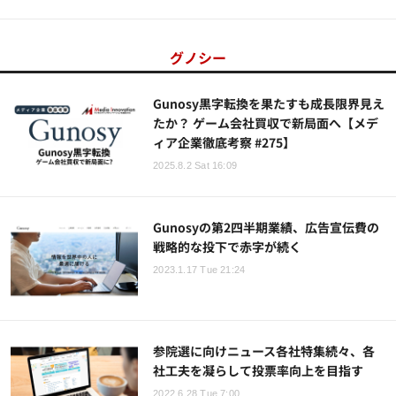
グノシー
Gunosy黒字転換を果たすも成長限界見え
たか？ ゲーム会社買収で新局面へ【メデ
ィア企業徹底考察 #275】
2025.8.2 Sat 16:09
Gunosyの第2四半期業績、広告宣伝費の
戦略的な投下で赤字が続く
2023.1.17 Tue 21:24
参院選に向けニュース各社特集続々、各
社工夫を凝らして投票率向上を目指す
2022.6.28 Tue 7:00