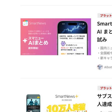
る
プラッ
Sma
AI 
試み
・国内ニ
・全国紙
・新キャ
AIbo
プラッ
サブス
人達