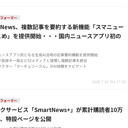
トフォーマー
rtNews、複数記事を要約する新機能「スマニュー
まとめ」を提供開始・・・国内ニュースアプリ初の
ュースアプリ初となる生成AI活用の記事要約機能を提供開始
や民放キー局など53メディアと提携し複数記事を統合
ラクター「マーキュリーさん」がAI体験をナビゲート
t
2025.7.24 Thu 17:15
トフォーマー
クサービス「SmartNews+」が累計購読者10万
成、特設ページを公開