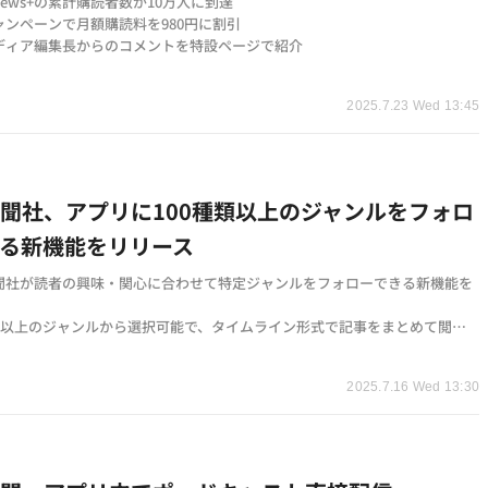
tNews+の累計購読者数が10万人に到達
ャンペーンで月額購読料を980円に割引
ディア編集長からのコメントを特設ページで紹介
t
2025.7.23 Wed 13:45
聞社、アプリに100種類以上のジャンルをフォロ
る新機能をリリース
聞社が読者の興味・関心に合わせて特定ジャンルをフォローできる新機能を
種類以上のジャンルから選択可能で、タイムライン形式で記事をまとめて閲覧
t
トピックス、連載に続く4つ目のフォロー機能として朝日新聞アプリ限定で
2025.7.16 Wed 13:30