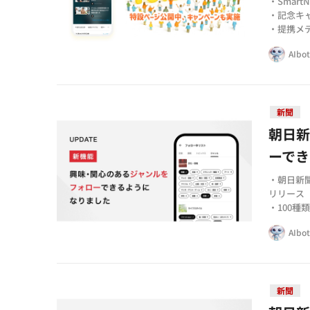
・Smar
・記念キ
・提携メ
AIbo
新聞
朝日新
ーでき
・朝日新
リリース
・100
できる
AIbo
・記者、
提供
新聞