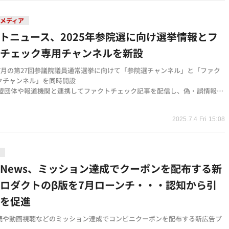
メディア
トニュース、2025年参院選に向け選挙情報とフ
トチェック専用チャンネルを新設
5年7月の第27回参議院議員通常選挙に向けて「参院選チャンネル」と「ファク
クチャンネル」を同時開設
N加盟団体や報道機関と連携してファクトチェック記事を配信し、偽・誤情報対
t
の関心向上を目的としたクイズコンテンツや投票ナビなどの参加型コンテン
2025.7.4 Fri 15:08
品
rtNews、ミッション達成でクーポンを配布する新
ロダクトのβ版を7月ローンチ・・・認知から引
でを促進
読や動画視聴などのミッション達成でコンビニクーポンを配布する新広告プ