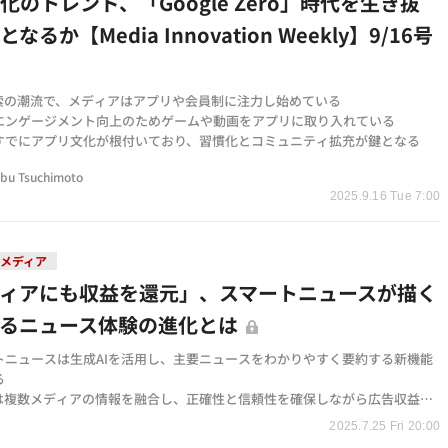
化のトレンド、「Google Zero」時代を生き抜
なるか【Media Innovation Weekly】9/16号
検索の潮流で、メディアはアプリや会員制に注力し始めている
エンゲージメント向上のためゲームや動画をアプリに取り入れている
すでにアプリ文化が根付いており、習慣化とコミュニティ拡充が鍵となる
bu Tsuchimoto
2025.9.16 Tue 7:00
メディア
ィアにも収益を還元」、スマートニュースが描く
よるニュース体験の進化とは
トニュースは生成AIを活用し、主要ニュースをわかりやすく要約する新機能
る
約は複数メディアの情報を融合し、正確性と信頼性を確保しながら広告収益も
いる
2025.7.25 Fri 20:00
提携拡大と新機能開発を進め、より深く多角的なニュース体験を目指してい