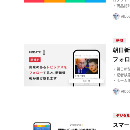
・商品認
・クーポ
AIbo
新聞
朝日
フォ
・朝日新
・記者検
・ホーム
AIbo
デジタル
スマー