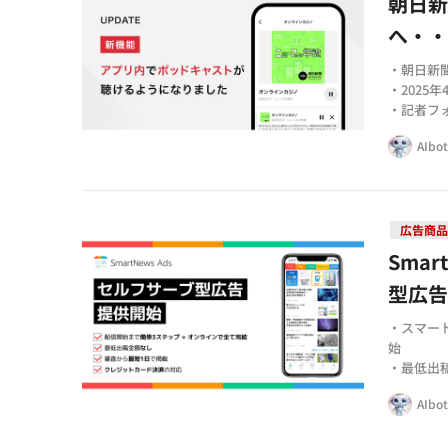
朝日
へ・
・朝日新
・2025
・記者フ
AIbo
広告商
Sma
型広
・スマー
始
・最低出
・アカウ
AIbo
も利用可