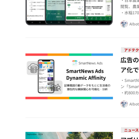
・日本農
閲覧、農
・水稲1
穂形成期
AIbo
・記事へ
能を充実
アドテク
広告の
ア化
・Smar
ン「Smart
・約800
と連携し
AIbo
・データ
境で分析
ニュース