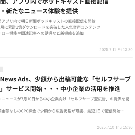
新聞、アプリ内でポッドキャスト直接配信
・・新たなニュース体験を提供
聞アプリ内で朝日新聞ポッドキャストの直接配信を開始
年4月に累計1億ダウンロードを突破した人気音声コンテンツ
ォロー機能や関連記事への誘導など新機能を追加
t
2025.7.11 Fri 13:30
品
rtNews Ads、少額から出稿可能な「セルフサーブ
告」サービス開始・・・中小企業の活用を推進
トニュースが7月10日から中小企業向け「セルフサーブ型広告」の提供を開
稿金額なしのCPC課金で少額から広告掲載が可能、最短1日で配信開始
ント開設から配信設定まで全てオンラインで完結、地点半径ターゲティング
t
能
2025.7.10 Thu 15:30