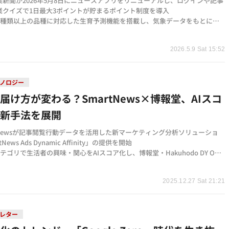
業新聞が2026年5月8日にニュースアプリをリニューアルし、ログインや記事
業クイズで1日最大3ポイントが貯まるポイント制度を導入
70種類以上の品種に対応した生育予測機能を搭載し、気象データをもとに幼
・出穂期・成熟期を自動予測
t
のリアクション機能やAI病害虫画像診断など、営農と情報収集を支援する機
2026.5.9 Sat 15:52
ノロジー
届け方が変わる？SmartNews×博報堂、AIスコ
で新手法を展開
tNewsが記事閲覧行動データを活用した新マーケティング分析ソリューショ
News Ads Dynamic Affinity」の提供を開始
カテゴリで生活者の興味・関心をAIスコア化し、博報堂・Hakuhodo DY ONE
て分析支援を実施
t
クリーンルームを活用し、個人を特定せずプライバシーに配慮した安全な環
2025.12.27 Sat 21:21
を実現
レター