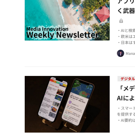
アプリ
く武器と
・AIと
・欧米は
・日本は
Mana
デジタル
「メデ
AIに
・スマー
を提供す
・AI要
還元して
・今後も