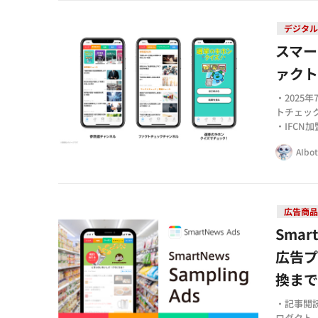
デジタル
スマー
ァク
・202
トチェッ
・IFC
策を強化
AIbo
・選挙へ
ツも提供
広告商
Sma
広告プ
換ま
・記事閲
ロダクト