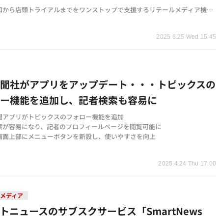
知から店頭トライアルまでをワンストップで支援するリテールメディア機能
ンチャンネルの実績を活用し、メーカー企業の販促課題解決を目指す
t
2025.6.25 Wed 15:45
新聞社がアプリをアップデート・・・トピックスの
ロー機能を追加し、記者検索も容易に
聞アプリがトピックスのフォロー機能を追加
索が容易になり、記者のプロフィールページを閲覧可能に
画面上部にメニューボタンを新設し、使いやすさを向上
t
2025.4.24 Thu 17:00
メディア
トニュースのサブスクサービス「SmartNews