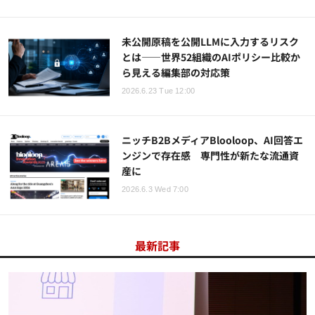
未公開原稿を公開LLMに入力するリスク
とは――世界52組織のAIポリシー比較か
ら見える編集部の対応策
2026.6.23 Tue 12:00
ニッチB2BメディアBlooloop、AI回答エ
ンジンで存在感 専門性が新たな流通資
産に
2026.6.3 Wed 7:00
最新記事