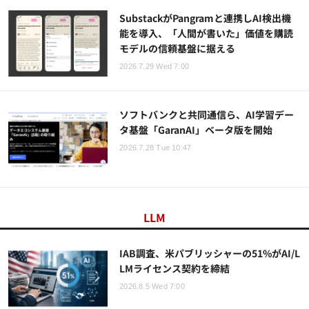
SubstackがPangramと連携しAI検出機
能を導入、「人間が書いた」価値を購読
モデルの信頼基盤に据える
2026.7.29 Wed 7:00
ソフトバンクと共同通信ら、AI学習デー
タ基盤「GaranAI」ベータ版を開始
2026.7.28 Tue 10:47
LLM
IAB調査、米パブリッシャーの51%がAI/L
LMライセンス契約を締結
2026.8.5 Wed 7:00