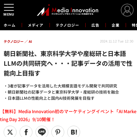
MENU
ホーム
メディア
テクノロジー
広告
企業
特
テクノロジー
AI
2024.11.12 Tue 12:30
朝日新聞社、東京科学大学や産総研と日本語
LLMの共同研究へ・・・記事データの活用で性
能向上目指す
・3者が記事データを活用した大規模言語モデル開発で共同研究
・朝日新聞社の記事データと東京科学大学・産総研の技術を融合
・日本語LLMの性能向上と国内AI技術発展を目指す
【無料】Media Innovation初のマーケティングイベント「AI Marke
ting Day 2026」9/10開催！