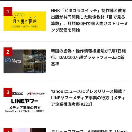
NHK「ピタゴラスイッチ」制作陣と教育
出版が共同開発した映像教材「目で見る
算数」、月額680円で個人向けストリーミ
ング配信を開始
韓国の虚偽・操作情報根絶法が7月7日施
行、DAU100万超プラットフォームに新
基準
Yahoo!ニュースにプレスリリース掲載？
LINEヤフーメディア事業の行方【メディ
ア企業徹底考察 #321】
バリューコマース、AI検索時代の「Narra