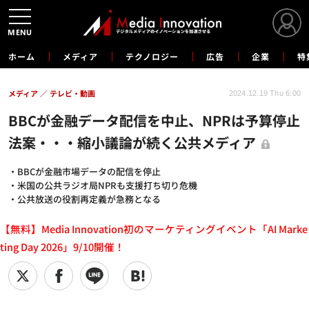
MENU
ホーム
メディア
テクノロジー
広告
企業
特
メディア
テレビ・動画
2024.12.19 Thu 6:00
BBCが金融データ配信を中止、NPRは予算停止
法案・・・縮小議論が続く公共メディア
・BBCが金融市場データの配信を停止
・米国の公共ラジオ局NPRも支援打ち切り危機
・公共放送の役割再定義が急務となる
【無料】Media Innovation初のマーケティングイベント「AI Marke
ting Day 2026」9/10開催！