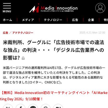
MENU
ホーム
メディア
テクノロジー
広告
企業
特
広告
アドテクノロジー
2025.4.21 Mon 12:00
米裁判所、グーグルに「広告技術市場での違法
な独占」の判決・・・「デジタル広告業界への
影響は?
米国バージニア州の連邦裁判所は4月17日、グーグルが広告技術市場の一
部で違法な独占状態を維持していたとの判決を下しました。この判決
は、デジタルメディア業界に大きな影響を与える可能性のある画期的な
判断となりました(ロイター、CNBCなど)。
【無料】Media Innovation初のマーケティングイベント「AI Marke
ting Day 2026」9/10開催！