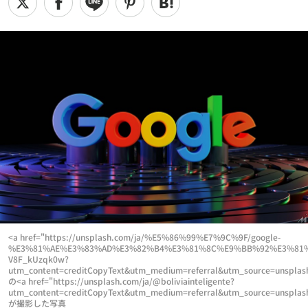
<a href="https://unsplash.com/ja/%E5%86%99%E7%9C%9F/google-
%E3%81%AE%E3%83%AD%E3%82%B4%E3%81%8C%E9%BB%92%E3%81%
V8F_kUzqk0w?
utm_content=creditCopyText&utm_medium=referral&utm_source=unsplas
の<a href="https://unsplash.com/ja/@boliviainteligente?
utm_content=creditCopyText&utm_medium=referral&utm_source=unsplash"
が撮影した写真