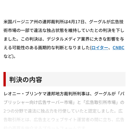
米国バージニア州の連邦裁判所は4月17日、グーグルが広告技
術市場の一部で違法な独占状態を維持していたとの判決を下し
ました。この判決は、デジタルメディア業界に大きな影響を与
える可能性のある画期的な判断となりました(
ロイター
、
CNBC
など)。
判決の内容
レオニー・ブリンケマ連邦地方裁判所判事は、グーグルが「パ
ブリッシャー向け広告サーバー市場」と「広告取引所市場」の
2つの分野で違法に独占力を行使していたと認定しました。広
告取引所とは、広告主とウェブサイト運営者の間に立ち、広告
枠の売買を仲介するプラットフォームです。