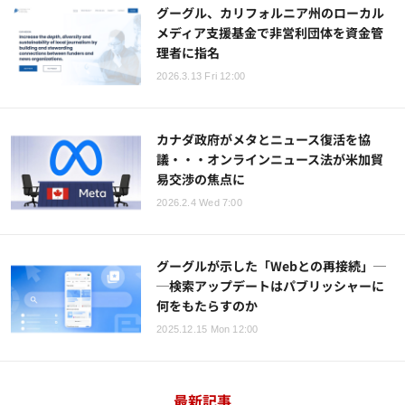
グーグル、カリフォルニア州のローカル
メディア支援基金で非営利団体を資金管
理者に指名
2026.3.13 Fri 12:00
カナダ政府がメタとニュース復活を協
議・・・オンラインニュース法が米加貿
易交渉の焦点に
2026.2.4 Wed 7:00
グーグルが示した「Webとの再接続」─
─検索アップデートはパブリッシャーに
何をもたらすのか
2025.12.15 Mon 12:00
最新記事