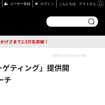
ユーザー登録
ログイン
こんにちは、ゲストさん
ンドチャンネル
フォーエム
その他
DB
員はおかげさまで2.5万名突破！
2025.6.18 Wed 17:00
ターゲティング」提供開
ーチ