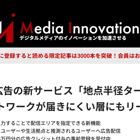
ジー
広告
企業
特集
ブラ
n Guild に登録すると読める限定記事は3000本を突破！会
情報広告の新サービス「地点半径
ットワークが届きにくい層にもリ
入力することで配信エリアを指定できる新機能
たユーザーや生活拠点と推測されるユーザーへ広告配信
8万円分の広告クレジット付与の事前登録を受付中