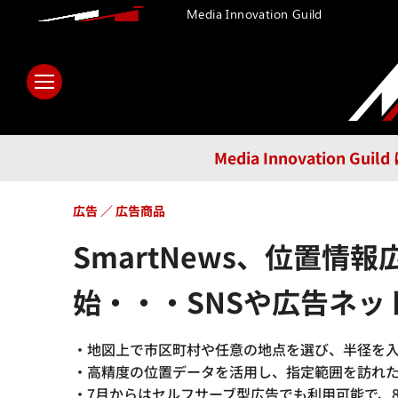
Media Innovation Guild
ホーム
メディア
テクノロ
Media Innovatio
広告
広告商品
SmartNews、位置
始・・・SNSや広告ネ
・地図上で市区町村や任意の地点を選び、半径を
・高精度の位置データを活用し、指定範囲を訪れ
・7月からはセルフサーブ型広告でも利用可能で、