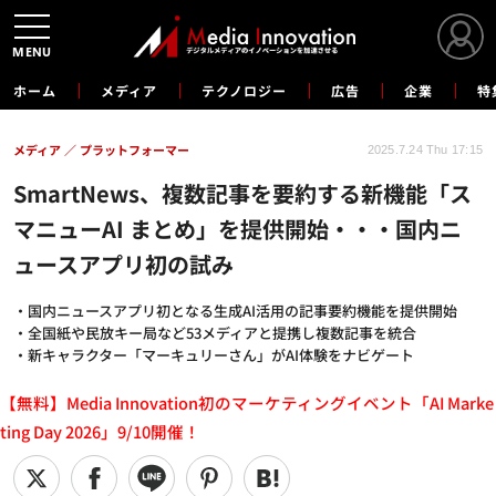
MENU
ホーム
メディア
テクノロジー
広告
企業
特
メディア
プラットフォーマー
2025.7.24 Thu 17:15
SmartNews、複数記事を要約する新機能「ス
マニューAI まとめ」を提供開始・・・国内ニ
ュースアプリ初の試み
・国内ニュースアプリ初となる生成AI活用の記事要約機能を提供開始
・全国紙や民放キー局など53メディアと提携し複数記事を統合
・新キャラクター「マーキュリーさん」がAI体験をナビゲート
【無料】Media Innovation初のマーケティングイベント「AI Marke
ting Day 2026」9/10開催！