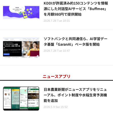
KDDIが許諾済み約150コンテンツを情報
源にした対話型AIサービス「Buffmee」
を月額980円で提供開始
2026.7.28 Tue 18:01
ソフトバンクと共同通信ら、AI学習デー
タ基盤「GaranAI」ベータ版を開始
2026.7.28 Tue 10:47
ニュースアプリ
日本農業新聞がニュースアプリをリニュ
ーアル、ポイント制度や水稲生育予測機
能を追加
2026.5.9 Sat 15:52