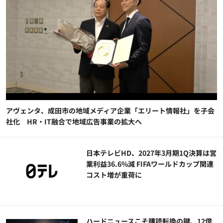
アヴェンタ、成田市の地域メディア企業「エリート情報社」を子会
社化 HR・IT融合で地域広告事業の拡大へ
日本テレビHD、2027年3月期1Q決算は営
業利益36.6%減 FIFAワールドカップ関連
コスト増が重荷に
ハードニュースこそ購読転換の鍵、12億