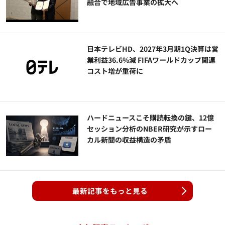
融合で地域広告事業の拡大へ
日本テレビHD、2027年3月期1Q決算は営
業利益36.6%減 FIFAワールドカップ関連
コスト増が重荷に
ハードニュースこそ購読転換の鍵、12億
セッション分析のNBER研究が示すロー
カル新聞の収益構造の矛盾
最新記事をもっと見る