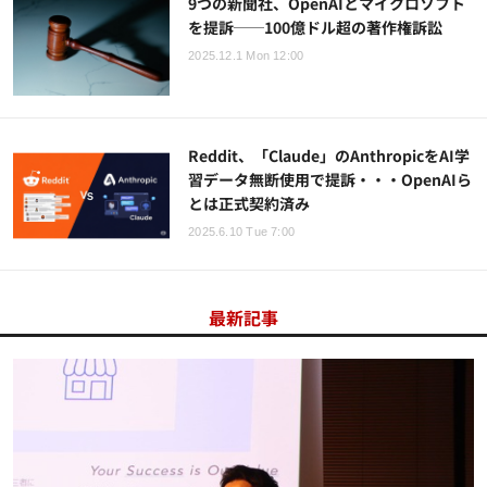
9つの新聞社、OpenAIとマイクロソフト
を提訴──100億ドル超の著作権訴訟
2025.12.1 Mon 12:00
Reddit、「Claude」のAnthropicをAI学
習データ無断使用で提訴・・・OpenAIら
とは正式契約済み
2025.6.10 Tue 7:00
最新記事