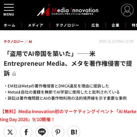
MENU
ホーム
メディア
テクノロジー
広告
企業
特
テクノロジー
AI
2025.11.12 Wed 12:00
「盗用でAI帝国を築いた」──米
Entrepreneur Media、メタを著作権侵害で提
訴
・EM社はMetaの著作権侵害とDMCA違反を理由に提訴した
・Metaは自社の書籍を無断でAI学習に使用したと批判されている
・訴訟は著作権問題とAIの著作物利用の法的境界線を示す重要な事例
【無料】Media Innovation初のマーケティングイベント「AI Marke
ting Day 2026」9/10開催！