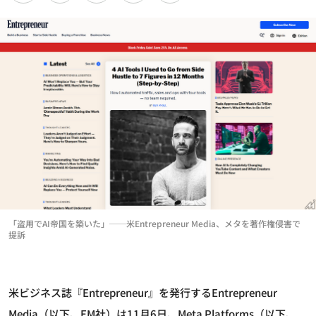
「盗用でAI帝国を築いた」──米Entrepreneur Media、メタを著作権侵害で
提訴
米ビジネス誌『Entrepreneur』を発行するEntrepreneur
Media（以下、EM社）は11月6日、Meta Platforms（以下、