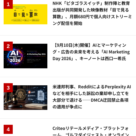
NHK「ピタゴラスイッチ」制作陣と教育
出版が共同開発した映像教材「目で見る
算数」、月額680円で個人向けストリーミ
ング配信を開始
【9月10日(木)開催】AIとマーケティン
グ・広告の未来を考える「AI Marketing
Day 2026」、キーノートは西口一希氏
米連邦判事、RedditによるPerplexity AI
などを相手にした訴訟の棄却申し立てを
大部分で退ける——DMCA迂回禁止条項
の適用が争点に
Criteoリテールメディア・プラットフォ
ーム、ゴルフダイジェスト・オンライン