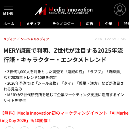
MENU
ホーム
メディア
テクノロジー
広告
企業
特
メディア
ソーシャルメディア
2025.11.22 Sat 21:35
MERY調査で判明、Z世代が注目する2025年流
行語・キャラクター・エンタメトレンド
・Z世代1,000人を対象とした調査で「鬼滅の刃」「ラブブ」「麻辣湯」
など2025年トレンド10選を選定
・2026年予測では「シール交換」「タイ」「薬膳・漢方」などが注目さ
れる見込み
・MERYがZ世代研究所を通じて企業マーケティング支援に活用するイン
サイトを提供
【無料】Media Innovation初のマーケティングイベント「AI Marke
ting Day 2026」9/10開催！