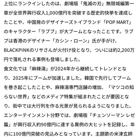
上位にランクインしたのは、劇場版「鬼滅の刃」無限城編第一
章が全世界興行収入1,000億円を突破する歴史的快挙を達成し
たことや、中国発のデザイナーズトイブランド「POP MART」
のキャラクター「ラブブ」が大ブームとなったことです。ラブ
ブは香港のデザイナー「カシン・ローン」氏が手がけ、
BLACKPINKのリサさんが火付け役となり、ついには約2,200万
円で落札される事例も登場しました。
食文化では「麻辣湯」が2024年から継続してトレンドとな
り、2025年にブームが加速しました。韓国で先行してブーム
を巻き起こしたことや、麻辣湯専門店舗の増加、「マツコの知
らない世界」などのメディア特集が組まれたことが要因とな
り、街中では大行列を作る光景が見られるようになりました。
エンターテインメント分野では、劇場版「チェンソーマン レゼ
篇」が興行収入約90億円に達する異例の大ヒットを記録し、年
内に100億円突破の見込みとなっています。主題歌の米津玄師