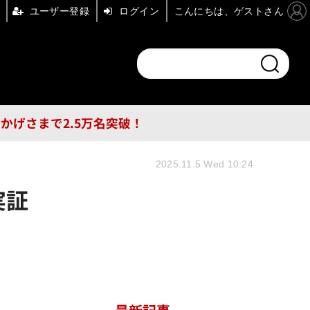
ユーザー登録
ログイン
こんにちは、ゲストさん
ンドチャンネル
フォーエム
その他
DB
員はおかげさまで2.5万名突破！
2025.11.5 Wed 10:24
実証