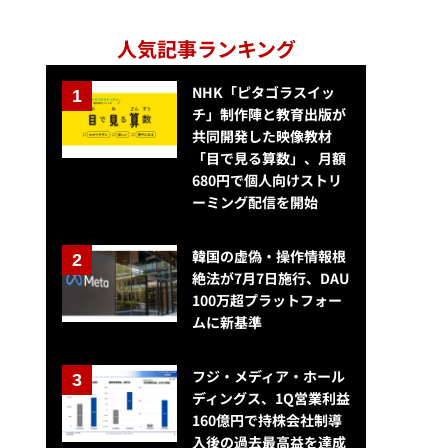
人気記事ランキング
NHK「ピタゴラスイッ
チ」制作陣と教育出版が
共同開発した映像教材
「目で見る算数」、月額
680円で個人向けストリ
ーミング配信を開始
韓国の虚偽・操作情報根
絶法が7月7日施行、DAU
100万超プラットフォー
ムに新基準
フジ・メディア・ホール
ディングス、1Q営業利益
160億円で持株会社制導
入後の過去最高益を達成