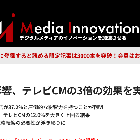
ジー
広告
企業
特集
ブラ
n Guild に登録すると読める限定記事は3000本を突破！会
影響、テレビCMの3倍の効果を
告が37.2%と圧倒的な影響力を持つことが判明
、テレビCMの12.0%を大きく上回る結果
戦略転換の必要性が浮き彫りに