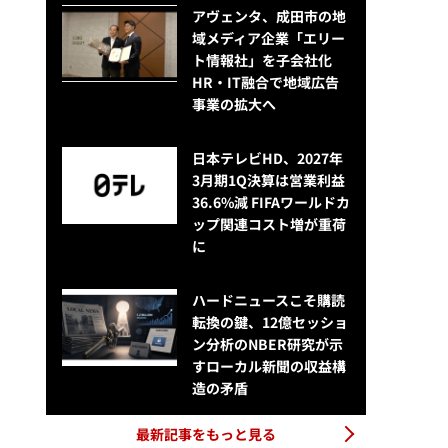
アヴェンタ、成田市の地
域メディア企業「エリー
ト情報社」を子会社化
HR・IT融合で地域広告
事業の拡大へ
日本テレビHD、2027年
3月期1Q決算は営業利益
36.6%減 FIFAワールドカ
ップ関連コスト増が重荷
に
ハードニュースこそ購読
転換の鍵、12億セッショ
ン分析のNBER研究が示
すローカル新聞の収益構
造の矛盾
最新記事をもっと見る