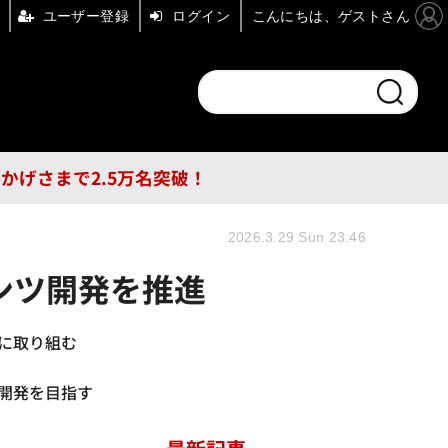
ユーザー登録
ログイン
こんにちは、ゲストさん
ンドチャンネル
フォーエム
その他
DB
員はおかげさまで2.5万名突破！
2026.3.29 Sun 23:46
テンツ開発を推進
りに取り組む
ツ開発を目指す