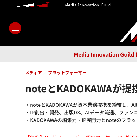
Media Innovation Guild
ホーム
メディア
テクノロ
Media Innovatio
メディア
プラットフォーマー
noteとKADOKAW
・noteとKADOKAWAが資本業務提携を締結し
・IP創出・開発、出版DX、AIデータ流通、ファ
・KADOKAWAの編集力・IP展開力とnoteの