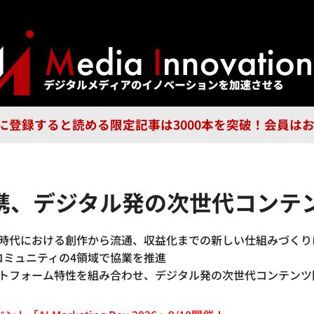
ジー
広告
企業
特集
ブラ
n Guild に登録すると読める限定記事は3000本を突破！会
Aが提携、デジタル発の次世代コン
、AI時代における創作から流通、収益化までの新しい仕組みづく
ンコミュニティの4領域で協業を推進
プラットフォーム特性を組み合わせ、デジタル発の次世代コンテン