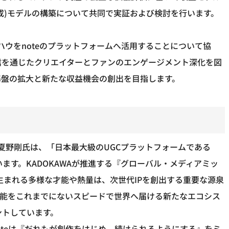
生成)モデルの構築について共同で実証および検討を行います。
ウハウをnoteのプラットフォームへ活用することについて協
配信を通じたクリエイターとファンのエンゲージメント深化を図
基盤の拡大と新たな収益機会の創出を目指します。
EO 夏野剛氏は、「日本最大級のUGCプラットフォームである
います。KADOKAWAが推進する『グローバル・メディアミッ
oteから生まれる多様な才能や熱量は、次世代IPを創出する重要な源泉
才能をこれまでにないスピードで世界へ届ける新たなエコシス
ントしています。
「noteは『だれもが創作をはじめ、続けられるようにする』をミ