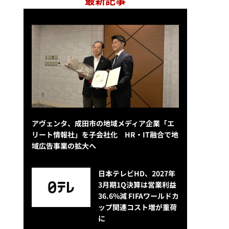
最新記事
アヴェンタ、成田市の地域メディア企業「エ
リート情報社」を子会社化 HR・IT融合で地
域広告事業の拡大へ
日本テレビHD、2027年
3月期1Q決算は営業利益
36.6%減 FIFAワールドカ
ップ関連コスト増が重荷
に