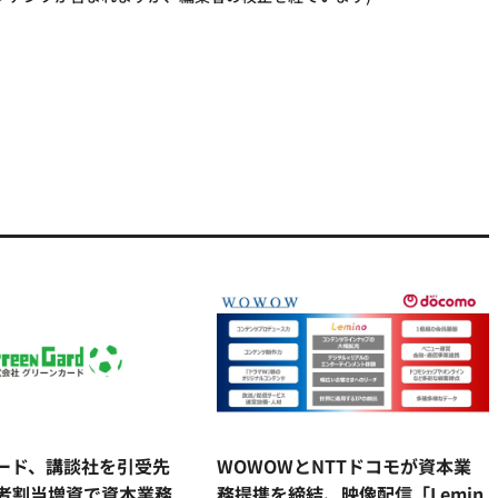
ード、講談社を引受先
WOWOWとNTTドコモが資本業
者割当増資で資本業務
務提携を締結、映像配信「Lemin