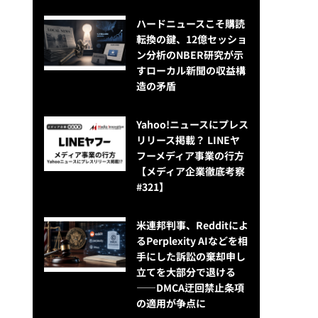
ハードニュースこそ購読
転換の鍵、12億セッショ
ン分析のNBER研究が示
すローカル新聞の収益構
造の矛盾
Yahoo!ニュースにプレス
リリース掲載？ LINEヤ
フーメディア事業の行方
【メディア企業徹底考察
#321】
米連邦判事、Redditによ
るPerplexity AIなどを相
手にした訴訟の棄却申し
立てを大部分で退ける
——DMCA迂回禁止条項
の適用が争点に