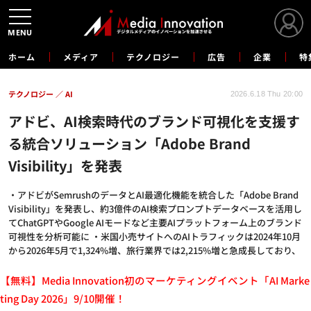
MENU
ホーム
メディア
テクノロジー
広告
企業
特
テクノロジー
AI
2026.6.18 Thu 20:00
アドビ、AI検索時代のブランド可視化を支援す
る統合ソリューション「Adobe Brand
Visibility」を発表
・アドビがSemrushのデータとAI最適化機能を統合した「Adobe Brand
Visibility」を発表し、約3億件のAI検索プロンプトデータベースを活用し
てChatGPTやGoogle AIモードなど主要AIプラットフォーム上のブランド
可視性を分析可能に ・米国小売サイトへのAIトラフィックは2024年10月
から2026年5月で1,324%増、旅行業界では2,215%増と急成長しており、
【無料】Media Innovation初のマーケティングイベント「AI Marke
ting Day 2026」9/10開催！