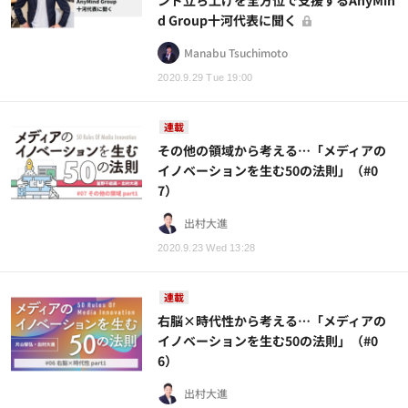
ンド立ち上げを全方位で支援するAnyMin
d Group十河代表に聞く
Manabu Tsuchimoto
2020.9.29 Tue 19:00
連載
その他の領域から考える…「メディアの
イノベーションを生む50の法則」（#0
7）
出村大進
2020.9.23 Wed 13:28
連載
右脳×時代性から考える…「メディアの
イノベーションを生む50の法則」（#0
6）
出村大進