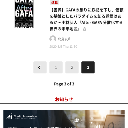
連載
【書評】GAFAの驕りに鉄槌を下し、信頼
を基盤としたパラダイムを創る覚悟はあ
るか…小林弘人『After GAFA 分散化する
世界の未来地図』
北島友和
2020.3.5 Thu 11:30
1
2
3
Page 3 of 3
お知らせ