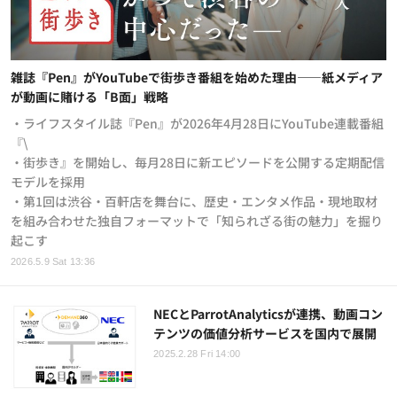
雑誌『Pen』がYouTubeで街歩き番組を始めた理由——紙メディア
が動画に賭ける「B面」戦略
・ライフスタイル誌『Pen』が2026年4月28日にYouTube連載番組
『\
・街歩き』を開始し、毎月28日に新エピソードを公開する定期配信
モデルを採用
・第1回は渋谷・百軒店を舞台に、歴史・エンタメ作品・現地取材
を組み合わせた独自フォーマットで「知られざる街の魅力」を掘り
起こす
2026.5.9 Sat 13:36
NECとParrotAnalyticsが連携、動画コン
テンツの価値分析サービスを国内で展開
2025.2.28 Fri 14:00