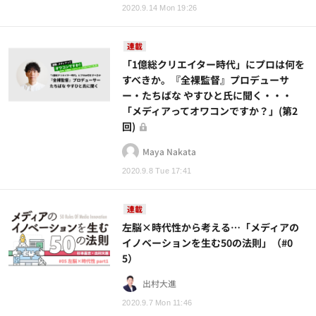
2020.9.14 Mon 19:26
連載
「1億総クリエイター時代」にプロは何を
すべきか。『全裸監督』プロデューサ
ー・たちばな やすひと氏に聞く・・・
「メディアってオワコンですか？」(第2
回)
Maya Nakata
2020.9.8 Tue 17:41
連載
左脳×時代性から考える…「メディアの
イノベーションを生む50の法則」（#0
5）
出村大進
2020.9.7 Mon 11:46