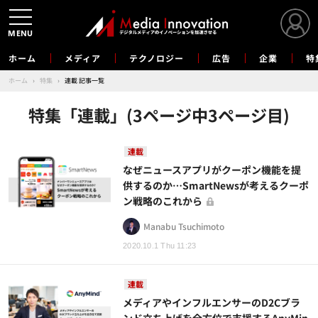
MENU
ホーム
メディア
テクノロジー
広告
企業
特
ホーム
›
特集
›
連載 記事一覧
特集「連載」(3ページ中3ページ目)
連載
なぜニュースアプリがクーポン機能を提
供するのか…SmartNewsが考えるクーポ
ン戦略のこれから
Manabu Tsuchimoto
2020.10.1 Thu 11:23
連載
メディアやインフルエンサーのD2Cブラ