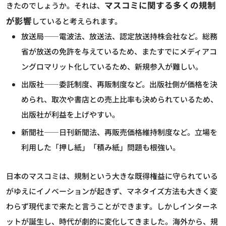
マスコミに関する多くの規制
きたのでしょうか。それは、
が影響
していると考えられます。
放送局――電波法、放送法、認定放送持株会社など。総務
省が放送の免許を与えているため、またすでにメディアコ
ングロマリット化しているため、新規参入が難しい。
出版社――委託制度、再販制度など。出版社側が価格を決
められ、取次や書店との売上比率も決められているため、
出版社が利益を上げやすい。
新聞社――日刊新聞法、再販売価格維持制度など。立場を
利用した「押し紙」「積み紙」問題も根強い。
日本のマスコミは、規制という大きな既得権益に守られている
がゆえにイノベーションが起きず、マネタイズ方法も大きく変
わらず現代まで来たと言うことができます。しかしインターネ
ットが誕生し、時代が劇的に変化してきました。海外から、規