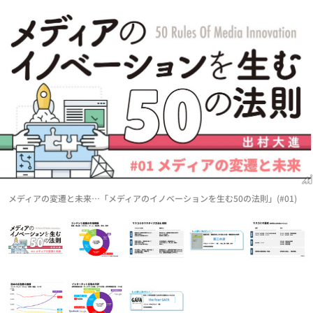
メディアの変遷と未来…「メディアのイノベーションを生む50の法則」(#01)