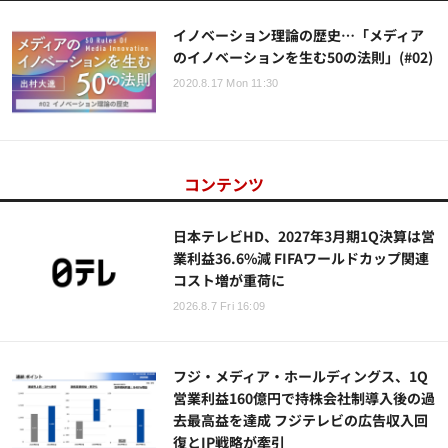
イノベーション理論の歴史…「メディア
のイノベーションを生む50の法則」(#02)
2020.8.17 Mon 11:30
コンテンツ
日本テレビHD、2027年3月期1Q決算は営
業利益36.6%減 FIFAワールドカップ関連
コスト増が重荷に
2026.8.7 Fri 16:09
フジ・メディア・ホールディングス、1Q
営業利益160億円で持株会社制導入後の過
去最高益を達成 フジテレビの広告収入回
復とIP戦略が牽引