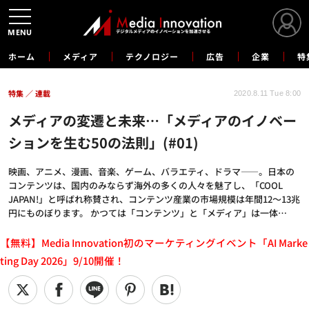
MENU
ホーム
メディア
テクノロジー
広告
企業
特
特集
連載
2020.8.11 Tue 8:00
メディアの変遷と未来…「メディアのイノベー
ションを生む50の法則」(#01)
映画、アニメ、漫画、音楽、ゲーム、バラエティ、ドラマ――。日本の
コンテンツは、国内のみならず海外の多くの人々を魅了し、「COOL
JAPAN!」と呼ばれ称賛され、コンテンツ産業の市場規模は年間12～13兆
円にものぼります。 かつては「コンテンツ」と「メディア」は一体…
【無料】Media Innovation初のマーケティングイベント「AI Marke
ting Day 2026」9/10開催！