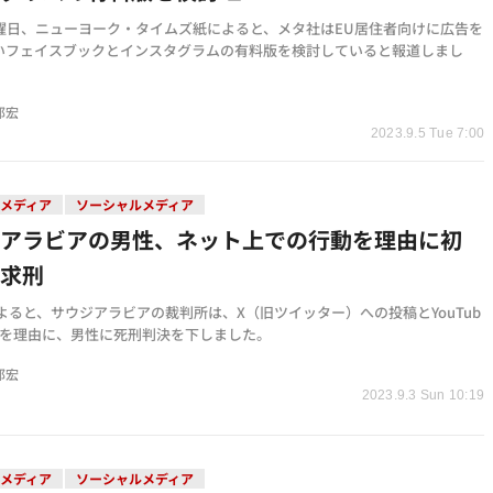
金曜日、ニューヨーク・タイムズ紙によると、メタ社はEU居住者向けに広告を
いフェイスブックとインスタグラムの有料版を検討していると報道しまし
邦宏
2023.9.5 Tue 7:00
メディア
ソーシャルメディア
ジアラビアの男性、ネット上での行動を理由に初
刑求刑
よると、サウジアラビアの裁判所は、X（旧ツイッター）への投稿とYouTub
動を理由に、男性に死刑判決を下しました。
邦宏
2023.9.3 Sun 10:19
メディア
ソーシャルメディア