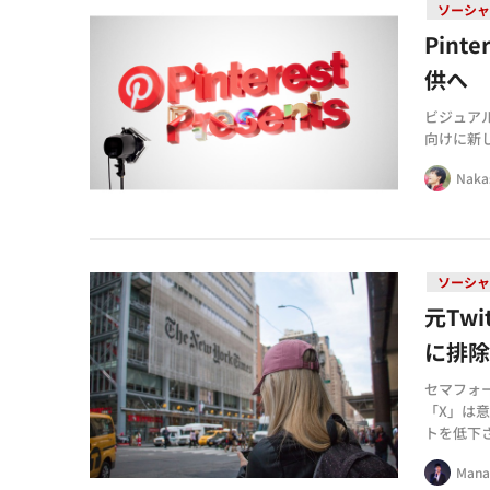
ソーシャ
Pin
供へ
ビジュアル
向けに新
Naka
ソーシャ
元Tw
に排
セマフォー
「X」は
トを低下
Mana