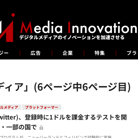
ジー
広告
企業
特集
ブラ
ィア」(6ページ中6ページ目)
ルメディア
プラットフォーマー
Twitter)、登録時に1ドルを課金するテストを開
・・一部の国で
 Botプログラムが、ニュージーランドとフィリピンで試験的に実施。