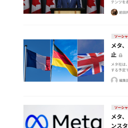
テンツを
前田
ソーシャ
メタ、
止
メタ社は、
する予定
編集
ソーシャ
メタ、
ンス