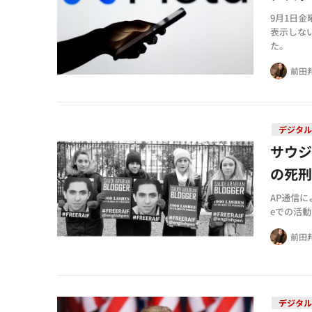
9月1日
表示しな
た。
前田
デジタル
サウ
の死
AP通信に
eでの活
前田
デジタル