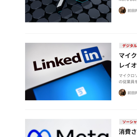
前田
デジタル
マイク
レイ
マイクロソ
の従業員
前田
ソーシャ
消費さ