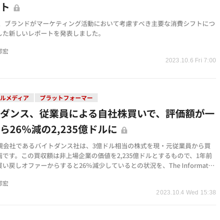
ート
社は、ブランドがマーケティング活動において考慮すべき主要な消費シフトにつ
した新しいレポートを発表しました。
邦宏
2023.10.6 Fri 7:00
ルメディア
プラットフォーマー
ダンス、従業員による自社株買いで、評価額が一
ら26％減の2,235億ドルに
kの親会社であるバイトダンス社は、3億ドル相当の株式を現・元従業員から買
画です。この買収額は非上場企業の価値を2,235億ドルとするもので、1年前
い戻しオファーからすると26％減少しているとの状況を、The Informatio
材しました。
邦宏
2023.10.4 Wed 15:38