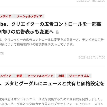
2023.9.14 Thu 12:00
メディア
ソーシャルメディア
Tube、クリエイターの広告コントロールを一部撤
V向けの広告表示も変更へ
ubeは、クリエイターの広告コントロールに変更を加える一方、テレビでの広告
体験について視聴者向けの微調整をテストしています。
邦宏
2023.9.12 Tue 7:00
メディア
新聞
ソーシャルメディア
出版
ジャーナリズム
ダ、メタとグーグルにニュースと共有と価格設定を
由党政府はオンラインニュース法を実施するための規制案を発表しました。
により、グーグルとメタはカナダ国内のプラットフォーム上のニュースコン