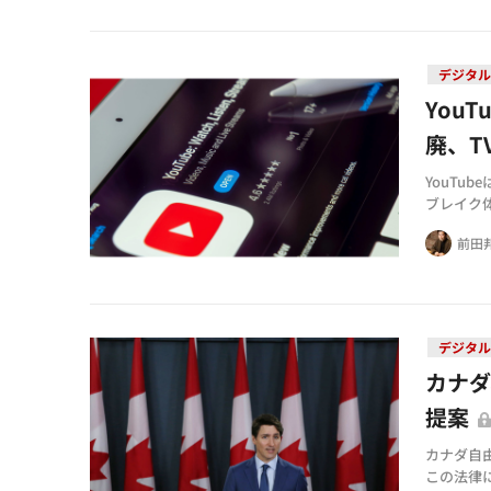
デジタル
You
廃、T
YouT
ブレイク
前田
デジタル
カナ
提案
カナダ自
この法律