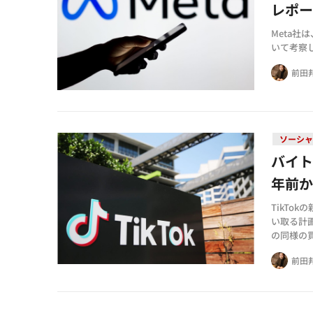
レポ
Meta
いて考察
前田
ソーシャ
バイト
年前か
TikTo
い取る計
の同様の買
n誌が取
前田