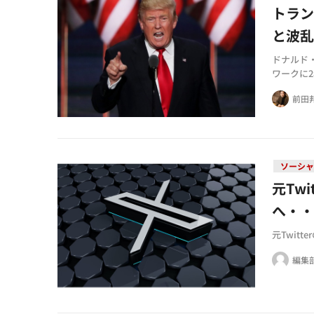
トラン
と波
ドナルド
ワークに
前田
ソーシャ
元Tw
へ・
元Twit
編集