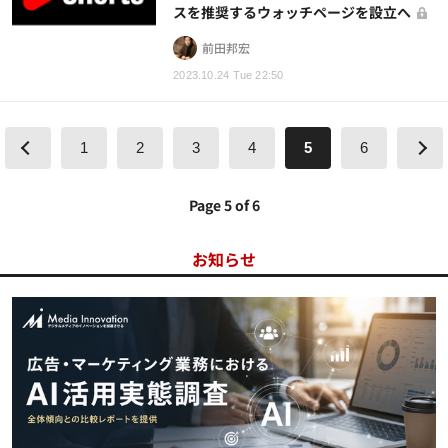
スを推奨するウォッチページを設立へ
前田邦宏
2023.10.24 Tue 22:50
1
2
3
4
5
6
Page 5 of 6
お知らせ