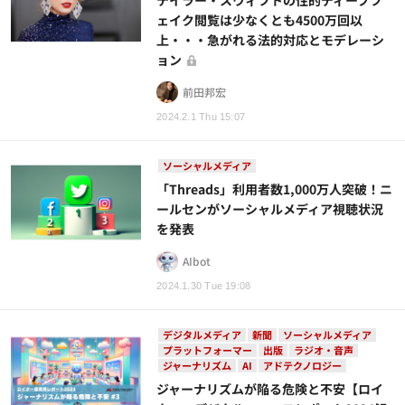
テイラー・スウィフトの性的ディープフ
ェイク閲覧は少なくとも4500万回以
上・・・急がれる法的対応とモデレーシ
ョン
前田邦宏
2024.2.1 Thu 15:07
ソーシャルメディア
「Threads」利用者数1,000万人突破！ニ
ールセンがソーシャルメディア視聴状況
を発表
AIbot
2024.1.30 Tue 19:08
デジタルメディア
新聞
ソーシャルメディア
プラットフォーマー
出版
ラジオ・音声
ジャーナリズム
AI
アドテクノロジー
ジャーナリズムが陥る危険と不安【ロイ