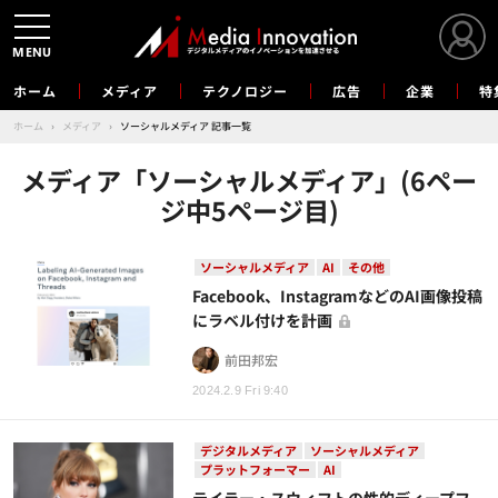
MENU
ホーム
メディア
テクノロジー
広告
企業
特
ホーム
›
メディア
›
ソーシャルメディア 記事一覧
メディア「ソーシャルメディア」(6ペー
ジ中5ページ目)
ソーシャルメディア
AI
その他
Facebook、InstagramなどのAI画像投稿
にラベル付けを計画
前田邦宏
2024.2.9 Fri 9:40
デジタルメディア
ソーシャルメディア
プラットフォーマー
AI