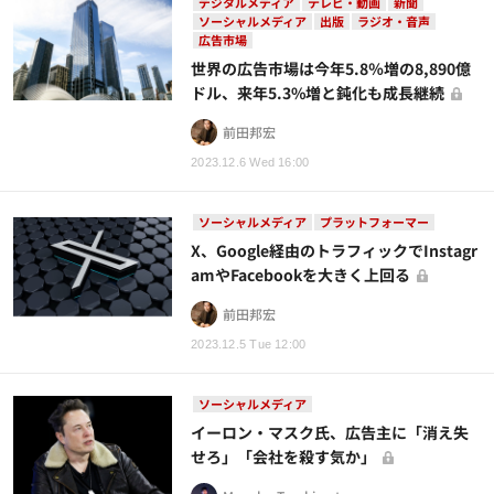
デジタルメディア
テレビ・動画
新聞
ソーシャルメディア
出版
ラジオ・音声
広告市場
世界の広告市場は今年5.8％増の8,890億
ドル、来年5.3%増と鈍化も成長継続
前田邦宏
2023.12.6 Wed 16:00
ソーシャルメディア
プラットフォーマー
X、Google経由のトラフィックでInstagr
amやFacebookを大きく上回る
前田邦宏
2023.12.5 Tue 12:00
ソーシャルメディア
イーロン・マスク氏、広告主に「消え失
せろ」「会社を殺す気か」