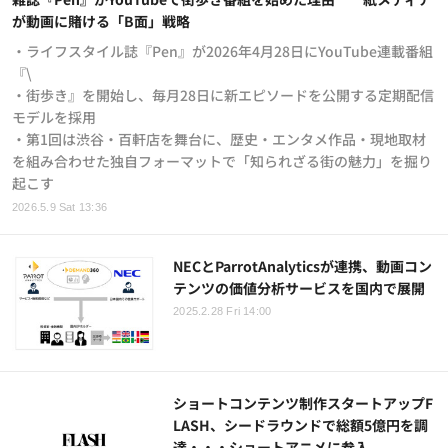
が動画に賭ける「B面」戦略
・ライフスタイル誌『Pen』が2026年4月28日にYouTube連載番組
『\
・街歩き』を開始し、毎月28日に新エピソードを公開する定期配信
モデルを採用
・第1回は渋谷・百軒店を舞台に、歴史・エンタメ作品・現地取材
を組み合わせた独自フォーマットで「知られざる街の魅力」を掘り
起こす
2026.5.9 Sat 13:36
NECとParrotAnalyticsが連携、動画コン
テンツの価値分析サービスを国内で展開
2025.2.28 Fri 14:00
ショートコンテンツ制作スタートアップF
LASH、シードラウンドで総額5億円を調
達・・・ショートアニメに参入