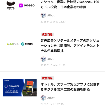
カヤック、音声広告技術のOdeeoに100
万ドル投資 日本企業初の参画
AIbot
2025.9.17 Wed 22:53
広告商品
音声広告×リテールメディアの新ソリュ
ーションを共同開発、アドインテとオト
ナルが業務提携
AIbot
2025.7.16 Wed 11:30
広告商品
オトナル、スポーツ実況アプリに配信す
るデジタル音声広告の販売を開始
AIbot
2025.1.17 Fri 12:45