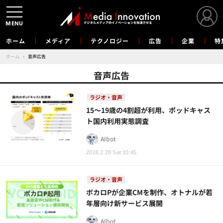
MENU
ホーム
メディア
テクノロジー
広告
企業
特
ホーム
›
音声広告
音声広告
ラジオ・音声
15～19歳の4割超が利用、ポッドキャス
ト国内利用実態調査
AIbot
2026.2.28 Sat 10:45
ラジオ・音声
ボカロPが企業CMを制作、オトナルが若
年層向け新サービス展開
AIbot