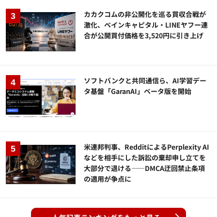
カカクコムの非公開化を巡る買収合戦が
激化、ベインキャピタル・LINEヤフー連
合が公開買付価格を3,520円に引き上げ
ソフトバンクと共同通信ら、AI学習デー
タ基盤「GaranAI」ベータ版を開始
米連邦判事、RedditによるPerplexity AI
などを相手にした訴訟の棄却申し立てを
大部分で退ける——DMCA迂回禁止条項
の適用が争点に