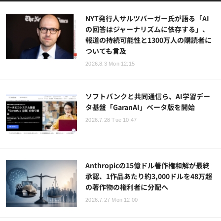
NYT発行人サルツバーガー氏が語る「AI
の回答はジャーナリズムに依存する」、
報道の持続可能性と1300万人の購読者に
ついても言及
2026.8.3 Mon 12:15
ソフトバンクと共同通信ら、AI学習デー
タ基盤「GaranAI」ベータ版を開始
2026.7.28 Tue 10:47
Anthropicの15億ドル著作権和解が最終
承認、1作品あたり約3,000ドルを48万超
の著作物の権利者に分配へ
2026.7.27 Mon 12:00