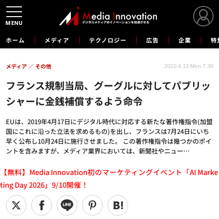
MENU
ホーム
メディア
テクノロジー
広告
企業
特
メディア
その他
2020.4.13 Mon 7:30
フランス規制当局、グーグルに対してパブリッ
シャーに金銭補償するよう命令
EUは、2019年4月17日にデジタル時代に対応する新たな著作権指令(加盟
国にこれに沿った立法を求めるもの)を出し、フランスは7月24日にいち
早く公布し10月24日に施行させました。 この著作権指令は幾つかのポイ
ントを含みますが、メディア業界においては、新聞社やニュー…
【無料】Media Innovation初のマーケティングイベント「AI Marke
ting Day 2026」9/10開催！