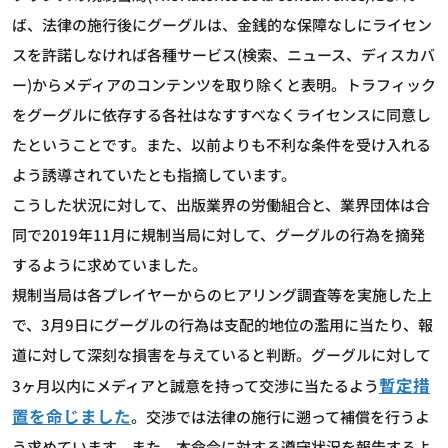
ば、法律の施行後にグーグルは、金銭的な保障なしにライセン
スを許諾しなければ各種サービス(検索、ニュース、ディスカバ
ー)からメディアのコンテンツを取り除くと表明。トラフィック
をグーグルに依存する各社はなすすべなくライセンスに同意し
たということです。また、以前よりも不利な条件を受け入れる
よう誘導されていたとも指摘しています。
こうした状況に対して、出版業界の労働組合と、業界団体は合
同で2019年11月に規制当局に対して、グーグルの行為を摘発
するように求めていました。
規制当局は各プレイヤーからのヒアリング調査等を実施した上
で、3月9日にグーグルの行為は支配的地位の濫用に当たり、報
道に対して深刻な損害を与えていると判断。グーグルに対して
暫定措
3ヶ月以内にメディアと誠意を持って交渉に当たるよう
置を命じました
。交渉では法律の施行に遡って補償を行うよ
う求めています。また、本命令に対する遵守状況を報告するよ