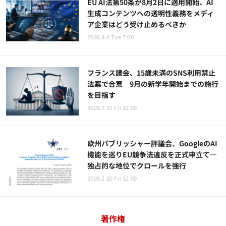
EU AI法第50条が8月2日に適用開始、AI
生成コンテンツへの透明性義務をメディ
ア企業はどう受け止めるべきか
2026.8.4 Tue 7:00
フランス議会、15歳未満のSNS利用禁止
法案で合意 9月の新学年開始までの施行
を目指す
2026.7.31 Fri 12:00
欧州パブリッシャー評議会、GoogleのAI
機能を巡りEU競争法違反を正式申立て―
独占的な地位でクロールを強行
2026.2.20 Fri 12:00
著作権