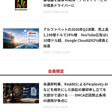
が成長ドライバーに
2026.8.3 Mon 22:04
アルファベットの2026年Q2決算、売上高
1,198億ドルで24%増 YouTube広告は1
10億ドル超、Google Cloudは82%成長と
加速
2026.7.27 Mon 16:00
会員限定
米連邦判事、RedditによるPerplexity AI
などを相手にした訴訟の棄却申し立てを
大部分で退ける——DMCA迂回禁止条項
の適用が争点に
2026.8.6 Thu 16:00