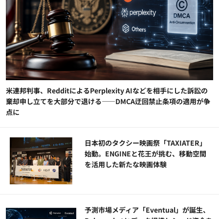
米連邦判事、RedditによるPerplexity AIなどを相手にした訴訟の
棄却申し立てを大部分で退ける——DMCA迂回禁止条項の適用が争
点に
日本初のタクシー映画祭「TAXIATER」
始動。ENGINEと花王が挑む、移動空間
を活用した新たな映画体験
予測市場メディア「Eventual」が誕生、