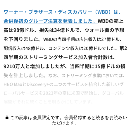
ワーナー・ブラザース・ディスカバリー（WBD）は、
合併後初のグループ決算を発表しました。
WBDの売上
高は98億ドル、損失は34億ドルで、ウォール街の予想
を下回りました。
WBDの当四半期の広告収入は27億ドル、
第2
配信収入は48億ドル、コンテンツ収入は20億ドルでした。
四半期のストリーミングサービス加入者合計数は、
9210万人と増加しましたが、当四半期に15億ドルの損
失を計上しました。
なお、ストリーミング事業においては、
HBO MaxとDiscovery+の二つのサービスを統合した新しいグ
ローバルサービスを2023年の夏に米国で開始し、グローバル
展開がそれに続くことを明らかにしています。
この記事は会員限定です。会員登録すると続きをお読みい
ただけます。