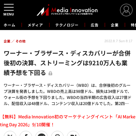
MENU
ホーム
メディア
テクノロジー
広告
企業
特
企業
その他
2022.8.7 Sun 8:17
ワーナー・ブラザース・ディスカバリーが合併
後初の決算、ストリーミングは9210万人も業
績予想を下回る
ワーナー・ブラザース・ディスカバリー（WBD）は、合併後初のグルー
プ決算を発表しました。WBDの売上高は98億ドル、損失は34億ドルで、
ウォール街の予想を下回りました。WBDの当四半期の広告収入は27億ド
ル、配信収入は48億ドル、コンテンツ収入は20億ドルでした。第2四…
【無料】Media Innovation初のマーケティングイベント「AI Marke
ting Day 2026」9/10開催！