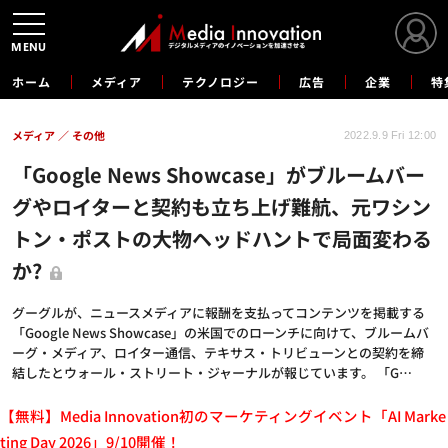
MENU
ホーム
メディア
テクノロジー
広告
企業
特
メディア
その他
2022.9.9 Fri 12:00
「Google News Showcase」がブルームバー
グやロイターと契約も立ち上げ難航、元ワシン
トン・ポストの大物ヘッドハントで局面変わる
か?
グーグルが、ニュースメディアに報酬を支払ってコンテンツを掲載する
「Google News Showcase」の米国でのローンチに向けて、ブルームバ
ーグ・メディア、ロイター通信、テキサス・トリビューンとの契約を締
結したとウォール・ストリート・ジャーナルが報じています。 「G…
【無料】Media Innovation初のマーケティングイベント「AI Marke
ting Day 2026」9/10開催！