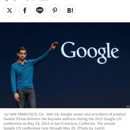
<p>SAN FRANCISCO, CA – MAY 28: Google senior vice president of product
Sundar Pichai delivers the keynote address during the 2015 Google I/O
conference on May 28, 2015 in San Francisco, California. The annual
Google I/O conference runs through May 29. (Photo by Justin