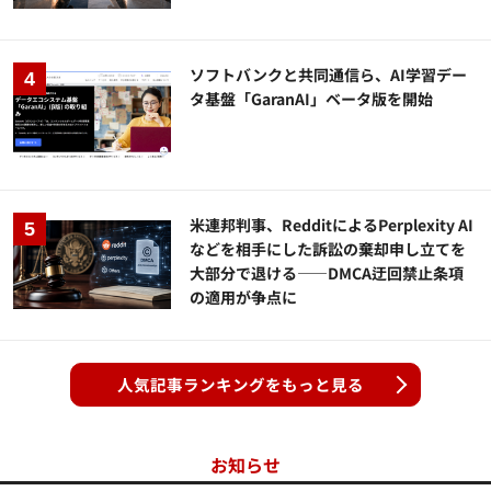
ソフトバンクと共同通信ら、AI学習デー
タ基盤「GaranAI」ベータ版を開始
米連邦判事、RedditによるPerplexity AI
などを相手にした訴訟の棄却申し立てを
大部分で退ける——DMCA迂回禁止条項
の適用が争点に
人気記事ランキングをもっと見る
お知らせ