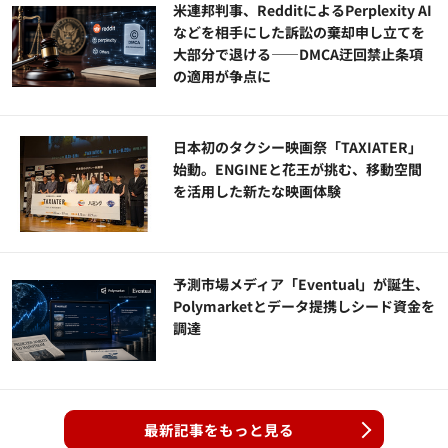
米連邦判事、RedditによるPerplexity AI
などを相手にした訴訟の棄却申し立てを
大部分で退ける——DMCA迂回禁止条項
の適用が争点に
日本初のタクシー映画祭「TAXIATER」
始動。ENGINEと花王が挑む、移動空間
を活用した新たな映画体験
予測市場メディア「Eventual」が誕生、
Polymarketとデータ提携しシード資金を
調達
最新記事をもっと見る