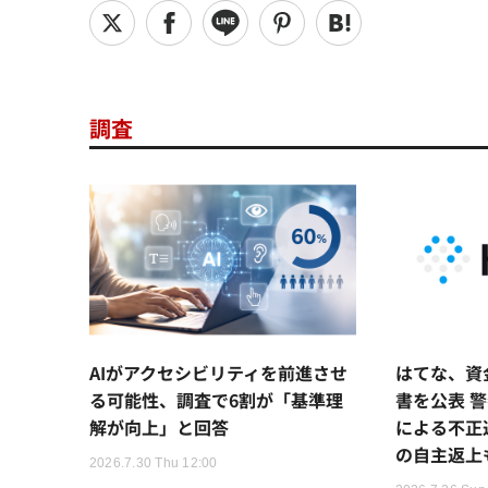
調査
AIがアクセシビリティを前進させ
はてな、資
る可能性、調査で6割が「基準理
書を公表 
解が向上」と回答
による不正
の自主返上
2026.7.30 Thu 12:00