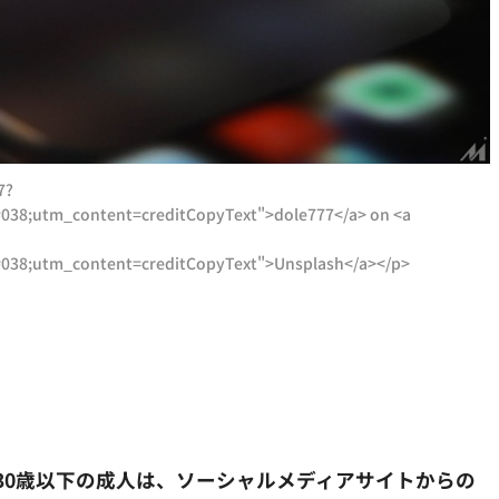
7?
38;utm_content=creditCopyText">dole777</a> on <a
038;utm_content=creditCopyText">Unsplash</a></p>
30歳以下の成人は、ソーシャルメディアサイトからの