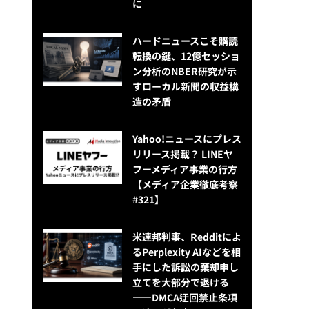
に
ハードニュースこそ購読
転換の鍵、12億セッショ
ン分析のNBER研究が示
すローカル新聞の収益構
造の矛盾
Yahoo!ニュースにプレス
リリース掲載？ LINEヤ
フーメディア事業の行方
【メディア企業徹底考察
#321】
米連邦判事、Redditによ
るPerplexity AIなどを相
手にした訴訟の棄却申し
立てを大部分で退ける
——DMCA迂回禁止条項