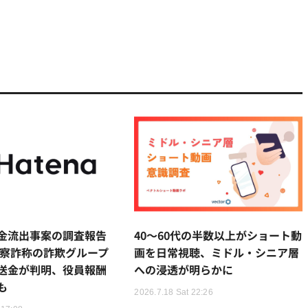
金流出事案の調査報告
40～60代の半数以上がショート動
警察詐称の詐欺グループ
画を日常視聴、ミドル・シニア層
送金が判明、役員報酬
への浸透が明らかに
も
2026.7.18 Sat 22:26