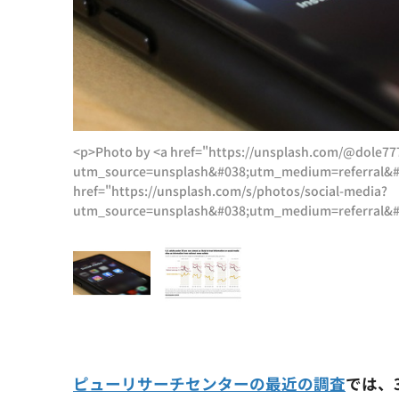
<p>Photo by <a href="https://unsplash.com/@dole77
utm_source=unsplash&#038;utm_medium=referral&#0
href="https://unsplash.com/s/photos/social-media?
utm_source=unsplash&#038;utm_medium=referral&#
ピューリサーチセンターの最近の調査
では、