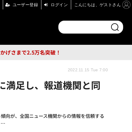
ユーザー登録
ログイン
こんにちは、ゲストさん
ンドチャンネル
フォーエム
その他
DB
員はおかげさまで2.5万名突破！
2022.11.15 Tue 7:00
に満足し、報道機関と同
る傾向が、全国ニュース機関からの情報を信頼する
、…