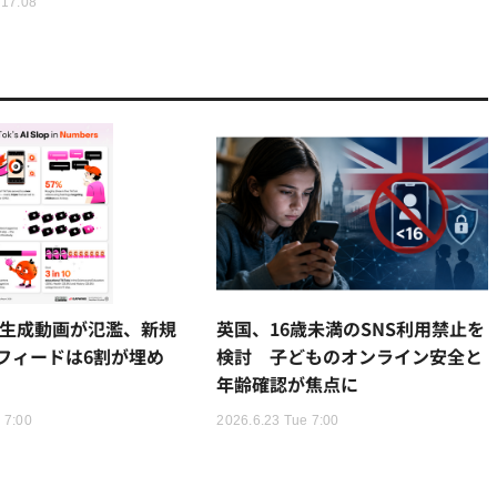
 17:08
もAI生成動画が氾濫、新規
英国、16歳未満のSNS利用禁止を
フィードは6割が埋め
検討 子どものオンライン安全と
年齢確認が焦点に
 7:00
2026.6.23 Tue 7:00