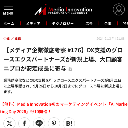
MENU
ホーム
メディア
テクノロジー
広告
企業
特
企業
業績
2024.9.13 Fri 21:08
【メディア企業徹底考察 #176】DX支援のグロ
ースエクスパートナーズが新規上場、大口顧客
ニプロが安定成長に寄与
業務効率化などのDX支援を行うグロースエクスパートナーズが8月21日
に上場承認され、9月26日から10月2日までにグロース市場に新規上場し
ます。
【無料】Media Innovation初のマーケティングイベント「AI Marke
ting Day 2026」9/10開催！