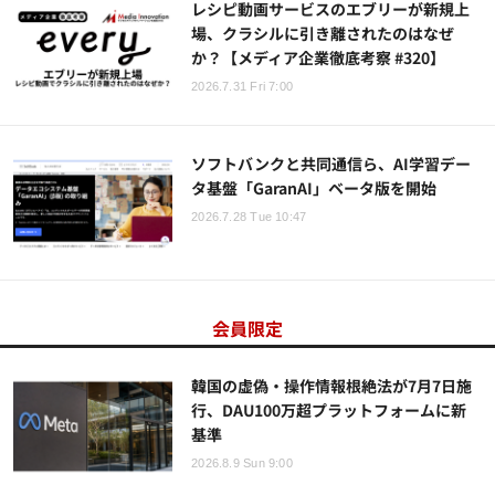
レシピ動画サービスのエブリーが新規上
場、クラシルに引き離されたのはなぜ
か？【メディア企業徹底考察 #320】
2026.7.31 Fri 7:00
ソフトバンクと共同通信ら、AI学習デー
タ基盤「GaranAI」ベータ版を開始
2026.7.28 Tue 10:47
会員限定
韓国の虚偽・操作情報根絶法が7月7日施
行、DAU100万超プラットフォームに新
基準
2026.8.9 Sun 9:00