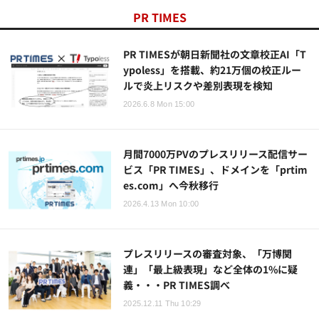
PR TIMES
PR TIMESが朝日新聞社の文章校正AI「T
ypoless」を搭載、約21万個の校正ルー
ルで炎上リスクや差別表現を検知
2026.6.8 Mon 15:00
月間7000万PVのプレスリリース配信サー
ビス「PR TIMES」、ドメインを「prtim
es.com」へ今秋移行
2026.4.13 Mon 10:00
プレスリリースの審査対象、「万博関
連」「最上級表現」など全体の1%に疑
義・・・PR TIMES調べ
2025.12.11 Thu 10:29