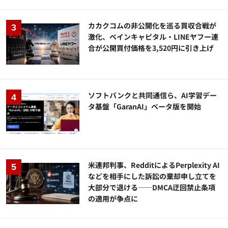
カカクコムの非公開化を巡る買収合戦が
激化、ベインキャピタル・LINEヤフー連
合が公開買付価格を3,520円に引き上げ
ソフトバンクと共同通信ら、AI学習デー
タ基盤「GaranAI」ベータ版を開始
米連邦判事、RedditによるPerplexity AI
などを相手にした訴訟の棄却申し立てを
大部分で退ける——DMCA迂回禁止条項
の適用が争点に