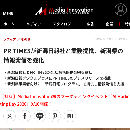
MENU
ホーム
メディア
テクノロジー
広告
企業
特
メディア
その他
2024.10.10 Thu 13:00
PR TIMESが新潟日報社と業務提携、新潟県の
情報発信を強化
・新潟日報社とPR TIMESが包括業務提携契約を締結
・新潟日報デジタルプラスにPR TIMESのプレスリリースを掲載
・新潟県事業者向けに「新潟日報プログラム」を提供し情報発信を支援
【無料】Media Innovation初のマーケティングイベント「AI Marke
ting Day 2026」9/10開催！