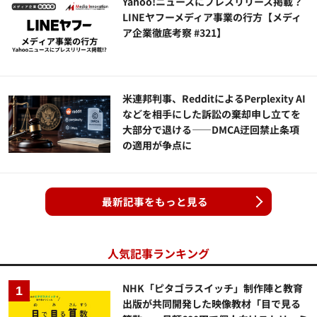
Yahoo!ニュースにプレスリリース掲載？
LINEヤフーメディア事業の行方【メディ
ア企業徹底考察 #321】
米連邦判事、RedditによるPerplexity AI
などを相手にした訴訟の棄却申し立てを
大部分で退ける——DMCA迂回禁止条項
の適用が争点に
最新記事をもっと見る
人気記事ランキング
NHK「ピタゴラスイッチ」制作陣と教育
出版が共同開発した映像教材「目で見る