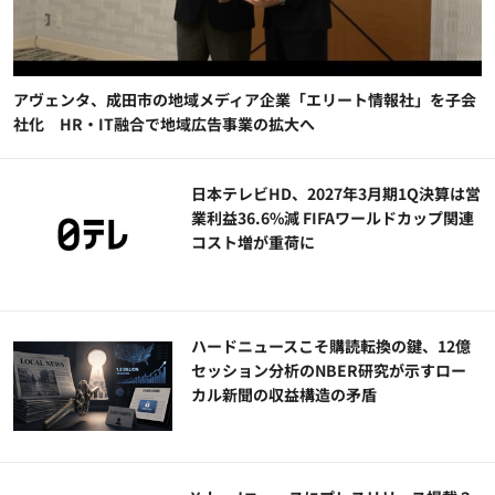
アヴェンタ、成田市の地域メディア企業「エリート情報社」を子会
社化 HR・IT融合で地域広告事業の拡大へ
日本テレビHD、2027年3月期1Q決算は営
業利益36.6%減 FIFAワールドカップ関連
コスト増が重荷に
ハードニュースこそ購読転換の鍵、12億
セッション分析のNBER研究が示すロー
カル新聞の収益構造の矛盾