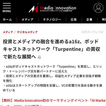
MENU
ホーム
メディア
テクノロジー
広告
企業
特
メディア
デジタルメディア
2025.5.1 Thu 7:00
投資とメディアの融合を進めるa16z、ポッド
キャストネットワーク「Turpentine」の買収
で新たな展開へ
・a16zがポッドキャストネットワーク「Turpentine」を買収し、エリッ
ク・トーレンバーグ氏を新パートナーに迎えた
・投資とメディアの交差点を重視し、収益化メディア企業を目指す戦略
を強化
・a16zはスタートアップの物語を支援し、VCの影響力を高める動きを進
めている
【無料】Media Innovation初のマーケティングイベント「AI Marke