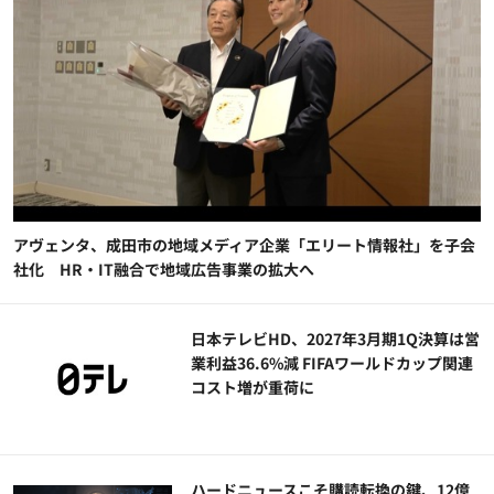
アヴェンタ、成田市の地域メディア企業「エリート情報社」を子会
社化 HR・IT融合で地域広告事業の拡大へ
日本テレビHD、2027年3月期1Q決算は営
業利益36.6%減 FIFAワールドカップ関連
コスト増が重荷に
ハードニュースこそ購読転換の鍵、12億