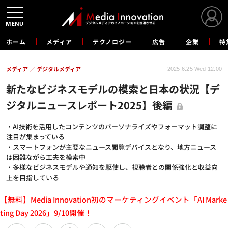
MENU
ホーム
メディア
テクノロジー
広告
企業
特
メディア
デジタルメディア
2025.6.25 Wed 12:00
新たなビジネスモデルの模索と日本の状況【デ
ジタルニュースレポート2025】後編
・AI技術を活用したコンテンツのパーソナライズやフォーマット調整に
注目が集まっている
・スマートフォンが主要なニュース閲覧デバイスとなり、地方ニュース
は困難ながら工夫を模索中
・多様なビジネスモデルや通知を駆使し、視聴者との関係強化と収益向
上を目指している
【無料】Media Innovation初のマーケティングイベント「AI Marke
ting Day 2026」9/10開催！