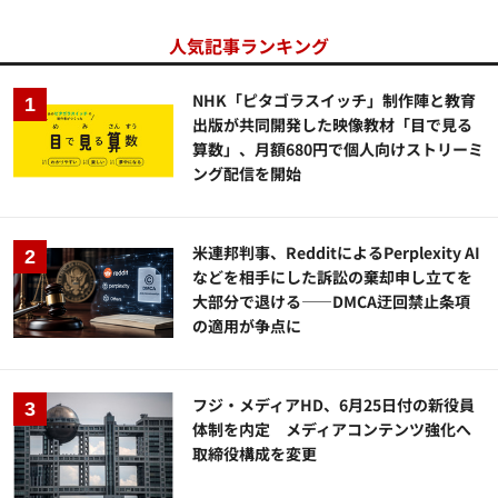
人気記事ランキング
NHK「ピタゴラスイッチ」制作陣と教育
出版が共同開発した映像教材「目で見る
算数」、月額680円で個人向けストリーミ
ング配信を開始
米連邦判事、RedditによるPerplexity AI
などを相手にした訴訟の棄却申し立てを
大部分で退ける——DMCA迂回禁止条項
の適用が争点に
フジ・メディアHD、6月25日付の新役員
体制を内定 メディアコンテンツ強化へ
取締役構成を変更