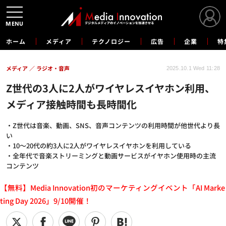
MENU
ホーム
メディア
テクノロジー
広告
企業
特
メディア
ラジオ・音声
2025.10.1 Wed 11:28
Z世代の3人に2人がワイヤレスイヤホン利用、
メディア接触時間も長時間化
・Z世代は音楽、動画、SNS、音声コンテンツの利用時間が他世代より長
い
・10～20代の約3人に2人がワイヤレスイヤホンを利用している
・全年代で音楽ストリーミングと動画サービスがイヤホン使用時の主流
コンテンツ
【無料】Media Innovation初のマーケティングイベント「AI Marke
ting Day 2026」9/10開催！