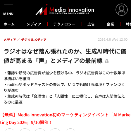
MENU
ホーム
メディア
テクノロジー
広告
企業
特
メディア
デジタルメディア
2026.4.8 Wed 12:00
ラジオはなぜ踏ん張れたのか、生成AI時代に価
値が高まる「声」とメディアの最前線
・雑誌や新聞の広告費が減少を続ける中、ラジオ広告費はこの十数年ほ
ぼ横ばいを維持
・radikoやポッドキャストの普及で、いつでも聴ける環境とファンづく
りが進む
・生成AI時代は「合理性」と「人間性」に二極化し、音声は人間性伝え
るのに最適
【無料】Media Innovation初のマーケティングイベント「AI Marke
ting Day 2026」9/10開催！