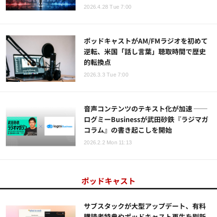
2026.4.28 Tue 7:00
ポッドキャストがAM/FMラジオを初めて
逆転、米国「話し言葉」聴取時間で歴史
的転換点
2026.3.3 Tue 7:00
音声コンテンツのテキスト化が加速 ──
ログミーBusinessが武田砂鉄『ラジマガ
コラム』の書き起こしを開始
2026.2.2 Mon 11:13
ポッドキャスト
サブスタックが大型アップデート、有料
購読者特典やポッドキャスト再生を刷新