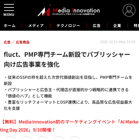
MENU
ホーム
メディア
テクノロジー
広告
企業
特
広告
広告商品
2025.10.22 Wed 13:53
fluct、PMP専門チーム新設でパブリッシャー
向け広告事業を強化
・従来のSSPの枠を超えた次世代価値創出を目指し、PMP専門チームを
新設
・パブリッシャーと広告主・代理店が直接的かつ戦略的に連携できる
「価値のハブ」として機能
・豊富なリッチフォーマットとDSP連携により、高品質な広告収益最大
化を支援
【無料】Media Innovation初のマーケティングイベント「AI Marke
ting Day 2026」9/10開催！