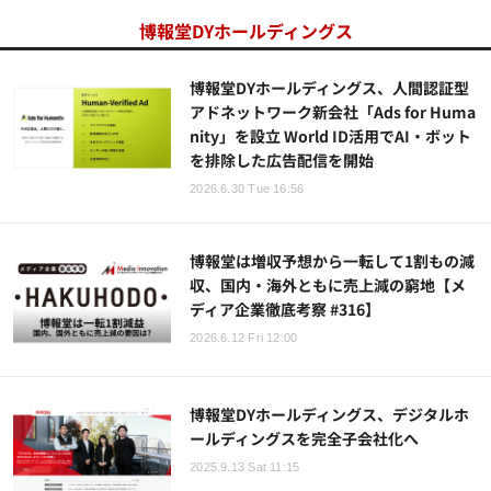
博報堂DYホールディングス
博報堂DYホールディングス、人間認証型
アドネットワーク新会社「Ads for Huma
nity」を設立 World ID活用でAI・ボット
を排除した広告配信を開始
2026.6.30 Tue 16:56
博報堂は増収予想から一転して1割もの減
収、国内・海外ともに売上減の窮地【メ
ディア企業徹底考察 #316】
2026.6.12 Fri 12:00
博報堂DYホールディングス、デジタルホ
ールディングスを完全子会社化へ
2025.9.13 Sat 11:15