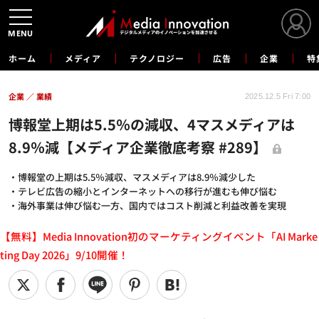
MENU
ホーム
メディア
テクノロジー
広告
企業
特
企業
業績
2025.12.5 Fri 7:00
博報堂上期は5.5％の減収、4マスメディアは
8.9％減【メディア企業徹底考察 #289】
・博報堂の上期は5.5％減収、マスメディアは8.9％減少した
・テレビ広告の縮小とインターネットへの移行が進むも伸び悩む
・海外事業は伸び悩む一方、国内ではコスト削減と利益改善を実現
【無料】Media Innovation初のマーケティングイベント「AI Marke
ting Day 2026」9/10開催！