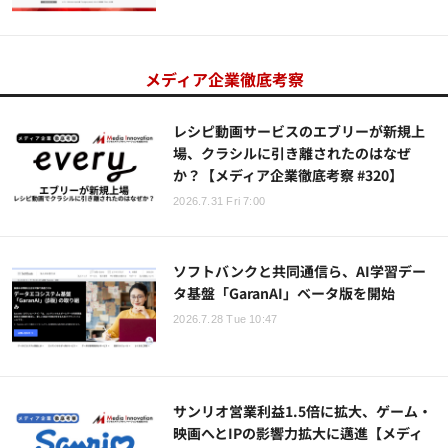
メディア企業徹底考察
レシピ動画サービスのエブリーが新規上
場、クラシルに引き離されたのはなぜ
か？【メディア企業徹底考察 #320】
2026.7.31 Fri 7:00
ソフトバンクと共同通信ら、AI学習デー
タ基盤「GaranAI」ベータ版を開始
2026.7.28 Tue 10:47
サンリオ営業利益1.5倍に拡大、ゲーム・
映画へとIPの影響力拡大に邁進【メディ