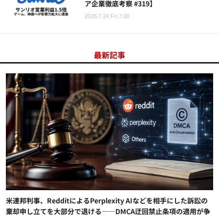
ア企業徹底考察 #319】
2026.7.24 Fri 7:00
最新記事
米連邦判事、RedditによるPerplexity AIなどを相手にした訴訟の
棄却申し立てを大部分で退ける——DMCA迂回禁止条項の適用が争