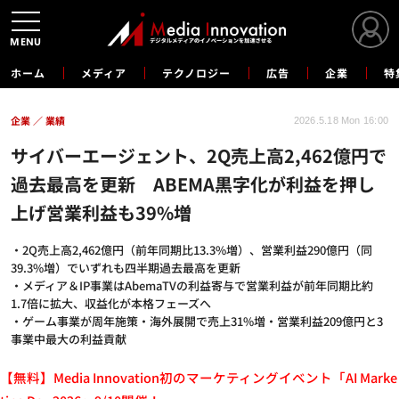
MENU
ホーム
メディア
テクノロジー
広告
企業
特
企業
業績
2026.5.18 Mon 16:00
サイバーエージェント、2Q売上高2,462億円で
過去最高を更新 ABEMA黒字化が利益を押し
上げ営業利益も39%増
・2Q売上高2,462億円（前年同期比13.3%増）、営業利益290億円（同
39.3%増）でいずれも四半期過去最高を更新
・メディア＆IP事業はAbemaTVの利益寄与で営業利益が前年同期比約
1.7倍に拡大、収益化が本格フェーズへ
・ゲーム事業が周年施策・海外展開で売上31%増・営業利益209億円と3
事業中最大の利益貢献
【無料】Media Innovation初のマーケティングイベント「AI Marke