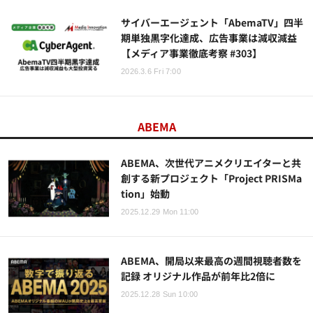
サイバーエージェント「AbemaTV」四半
期単独黒字化達成、広告事業は減収減益
【メディア事業徹底考察 #303】
2026.3.6 Fri 7:00
ABEMA
ABEMA、次世代アニメクリエイターと共
創する新プロジェクト「Project PRISMa
tion」始動
2025.12.29 Mon 11:00
ABEMA、開局以来最高の週間視聴者数を
記録 オリジナル作品が前年比2倍に
2025.12.28 Sun 10:00