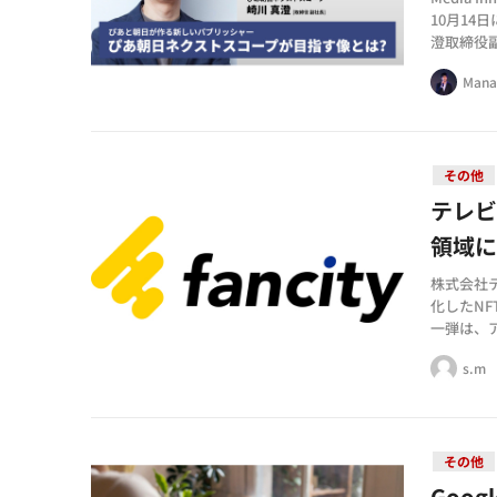
10月1
澄取締役
で経験し
Mana
その他
テレ
領域に
株式会社
化したN
一弾は、ア
ースは20
s.m
その他
Goo