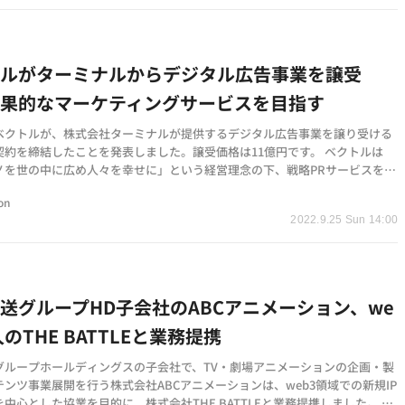
トルがターミナルからデジタル広告事業を譲受
効果的なマーケティングサービスを目指す
ベクトルが、株式会社ターミナルが提供するデジタル広告事業を譲り受ける
契約を締結したことを発表しました。譲受価格は11億円です。 ベクトルは
ノを世の中に広め人々を幸せに」という経営理念の下、戦略PRサービスを中
事業を展開。こ…
on
2022.9.25 Sun 14:00
送グループHD子会社のABCアニメーション、we
人のTHE BATTLEと業務提携
グループホールディングスの子会社で、TV・劇場アニメーションの企画・製
ンツ事業展開を行う株式会社ABCアニメーションは、web3領域での新規IP
中心とした協業を目的に、株式会社THE BATTLEと業務提携しました。 T