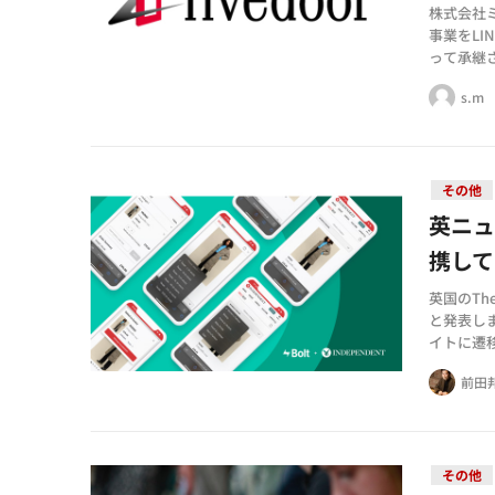
株式会社ミ
事業をL
って承継
すること
s.m
その他
英ニュー
携し
英国のThe
と発表し
イトに遷
抱えずに
前田
その他