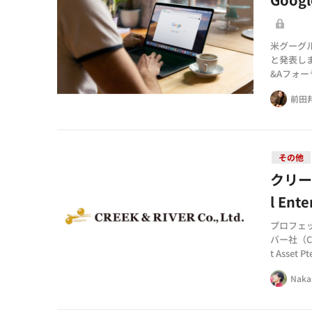
米グーグ
と発表しま
&Aフォ
検索結果
前田
その他
クリー
l Ent
プロフェ
バー社（C&
t Asse
Web3事
Naka