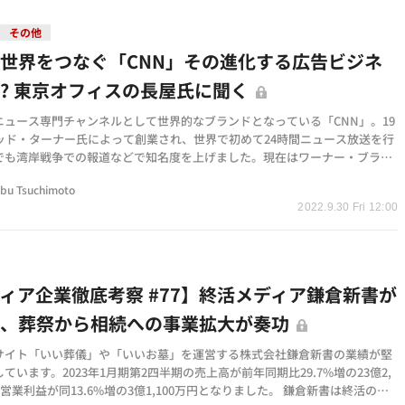
その他
世界をつなぐ「CNN」その進化する広告ビジネ
? 東京オフィスの長屋氏に聞く
ニュース専門チャンネルとして世界的なブランドとなっている「CNN」。19
テッド・ターナー氏によって創業され、世界で初めて24時間ニュース放送を行
でも湾岸戦争での報道などで知名度を上げました。現在はワーナー・ブラザ
ィスカバリーの…
bu Tsuchimoto
2022.9.30 Fri 12:00
ィア企業徹底考察 #77】終活メディア鎌倉新書が
進、葬祭から相続への事業拡大が奏功
サイト「いい葬儀」や「いいお墓」を運営する株式会社鎌倉新書の業績が堅
ています。2023年1月期第2四半期の売上高が前年同期比29.7%増の23億2,
、営業利益が同13.6%増の3億1,100万円となりました。 鎌倉新書は終活の基