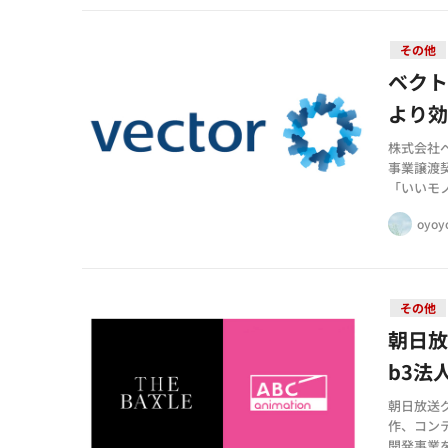
その他
ベク
より
株式会社
事業譲渡
「いいモ
核とする
oyoy
その他
朝日放
b3法
朝日放送
作、コンテ
開発事業を