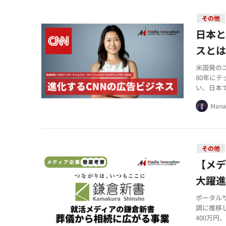
その他
日本と
スとは
米国発の
80年に
い、日本
ーズ・デ
Mana
その他
【メデ
大躍
ポータル
調に推移し
400万円