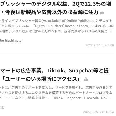
ブリッシャーのデジタル収益、2Qで12.3%の増
・・今後は新製品や広告以外の収益源に注力
インパブリッシャー協会(Association of Online Publishers)とデロイト
に報告している、「Digital Publishers’ Revenue Index」によれば、202
半期のデジタル収入は1億5480万ポンドで、前年同期から12.3%の成長とな
。回答者の5…
bu Tsuchimoto
2022.9.27 Tue 7:00
マートの広告事業、TikTok、Snapchat等と提
「ユーザーのいる場所にアクセス」
ートは、広告主のサポートを拡大し、サービスを増やし、広告主が必要とす
アクセスを提供するエコシステムを構築するためのパートナー・プログラム
ト・コネクト」戦略を強化し、TikTok、Snapchat、Firework、Rokuな
すると発表しまし…
邦宏
2022.9.25 Sun 16:54