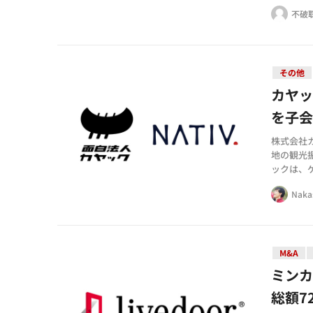
本ステッ
不破
その他
カヤ
を子
株式会社カ
地の観光
ックは、
係人口促
Naka
M&A
ミンカ
総額7