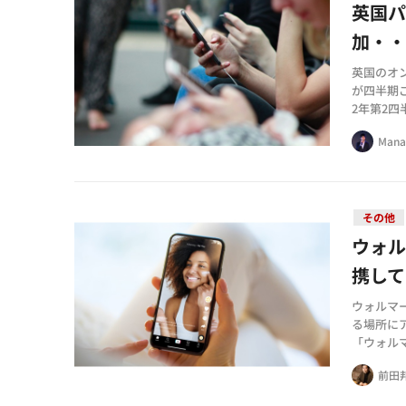
英国パ
加・
英国のオンラ
が四半期ごと
2年第2四
りました
Mana
その他
ウォル
携して
ウォルマ
る場所に
「ウォルマー
どと提携
前田