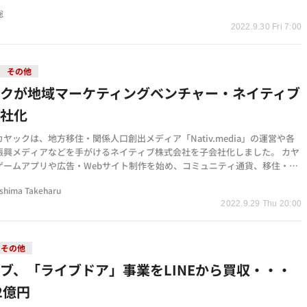
プである葬祭やお…
聡
2022.9.30 Fri 7:00
その他
ックが地域マーケティングベンチャー・ネイティブ
会社化
ヤックは、地方移住・関係人口創出メディア「Nativ.media」の運営や各
振興メディアなどを手がけるネイティブ株式会社を子会社化しました。 カヤ
ゲームアプリや広告・Webサイト制作を始め、コミュニティ通貨、移住・関
進など、鎌倉本…
shima Takeharu
2022.9.29 Thu 20:00
その他
ブ、「ライブドア」事業をLINEから買収・・・
2億円