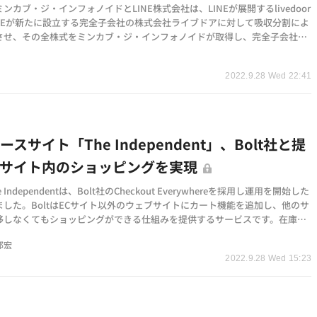
ンカブ・ジ・インフォノイドとLINE株式会社は、LINEが展開するlivedoor
INEが新たに設立する完全子会社の株式会社ライブドアに対して吸収分割によ
させ、その全株式をミンカブ・ジ・インフォノイドが取得し、完全子会社化
に合意したと発…
2022.9.28 Wed 22:41
スサイト「The Independent」、Bolt社と提
てサイト内のショッピングを実現
 Independentは、Bolt社のCheckout Everywhereを採用し運用を開始した
ました。BoltはECサイト以外のウェブサイトにカート機能を追加し、他のサ
移しなくてもショッピングができる仕組みを提供するサービスです。在庫も
、提携のECサイト…
邦宏
2022.9.28 Wed 15:23