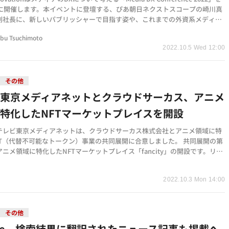
4日に開催します。本イベントに登壇する、ぴあ朝日ネクストスコープの崎川真
副社長に、新しいパブリッシャーで目指す姿や、これまでの外資系メディア
てきたDXについて…
bu Tsuchimoto
2022.10.5 Wed 12:00
その他
ビ東京メディアネットとクラウドサーカス、アニメ
特化したNFTマーケットプレイスを開設
テレビ東京メディアネットは、クラウドサーカス株式会社とアニメ領域に特
FT（代替不可能なトークン）事業の共同展開に合意しました。 共同展開の第
ニメ領域に特化したNFTマーケットプレイス「fancity」の開設です。リリ
22年10月を予定…
2022.10.3 Mon 14:00
その他
gle、検索結果に翻訳されたニュース記事も掲載へ