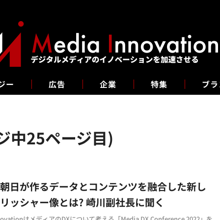
ジー
広告
企業
特集
ブラ
ジ中25ページ目)
と朝日が作るデータとコンテンツを融合した新し
リッシャー像とは? 崎川副社長に聞く
nnovationはメディアのDXについて考える「Media DX Conference 2022」を