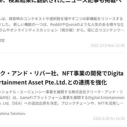
ルは、検索時のコンテキストや選択肢を増やす二つの新機能をリリースする
した。 新しい機能の一つは、RedditやQuoraのような人気のある様々なQ
ーラムやオンラインディスカッション（掲示板）から、役に立つコンテンツが
に表示する機能…
邦宏
2022.10.3 Mon 12:00
ク・アンド・リバー社、NFT事業の開発でDigita
ertainment Asset Pte.Ltd.との連携を強化
ッショナル・エージェンシー事業を展開する株式会社クリーク・アンド・リ
R社）は、GameFiプラットフォーム事業を展開するDigital Entertainmen
t Pte. Ltd.（DEA）への追加出資を決定。ブロックチェーンや、NFTを活用した
業パートナーとし…
shima Takeharu
2022.9.30 Fri 14:00