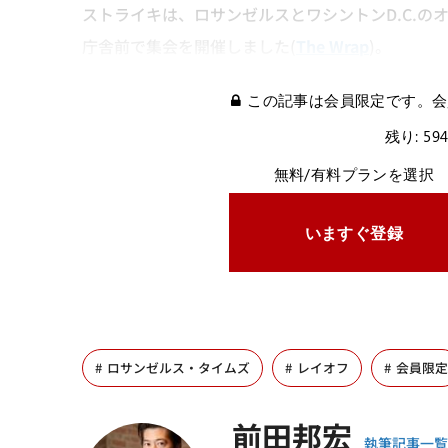
ストライキは、ロサンゼルスとワシントンD.C.の
庁舎前で集会を開催しました(
The Wrap
)。
この記事は会員限定です。会
残り: 59
無料/有料プランを選択
いますぐ登録
ロサンゼルス・タイムズ
レイオフ
会員限定
前田邦宏