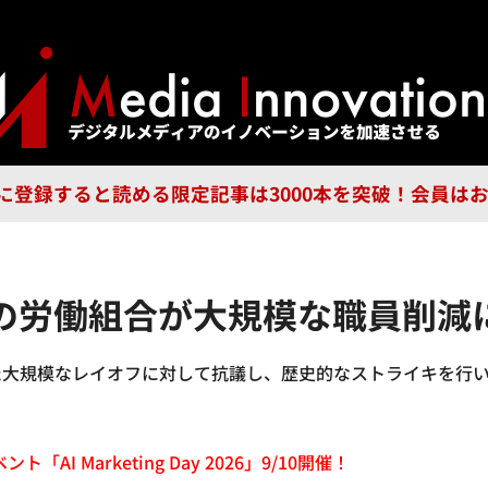
ジー
広告
企業
特集
ブラ
n Guild に登録すると読める限定記事は3000本を突破！会
の労働組合が大規模な職員削減
大規模なレイオフに対して抗議し、歴史的なストライキを行いま
「AI Marketing Day 2026」9/10開催！