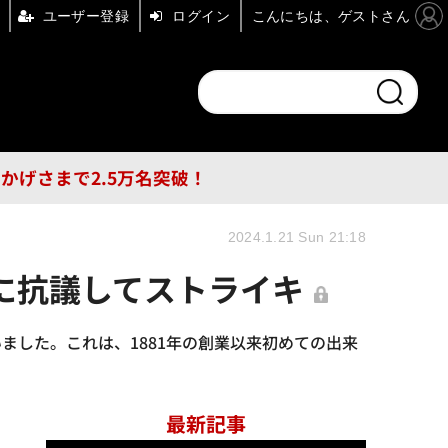
ユーザー登録
ログイン
こんにちは、ゲストさん
ンドチャンネル
フォーエム
その他
DB
員はおかげさまで2.5万名突破！
2024.1.21 Sun 21:18
に抗議してストライキ
した。これは、1881年の創業以来初めての出来
最新記事