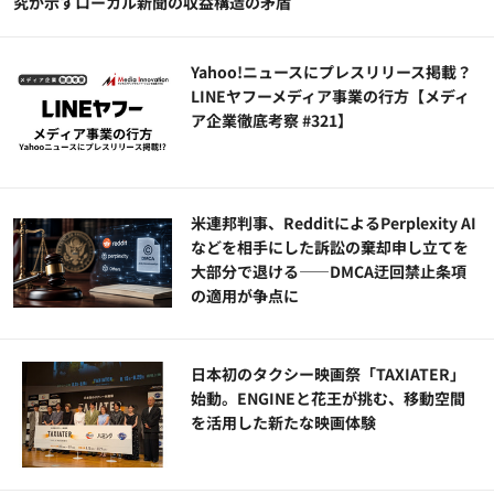
究が示すローカル新聞の収益構造の矛盾
Yahoo!ニュースにプレスリリース掲載？
LINEヤフーメディア事業の行方【メディ
ア企業徹底考察 #321】
米連邦判事、RedditによるPerplexity AI
などを相手にした訴訟の棄却申し立てを
大部分で退ける——DMCA迂回禁止条項
の適用が争点に
日本初のタクシー映画祭「TAXIATER」
始動。ENGINEと花王が挑む、移動空間
を活用した新たな映画体験