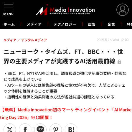
MENU
ホーム
メディア
テクノロジー
広告
企業
特
メディア
デジタルメディア
2025.5.14 Wed 12:00
ニューヨーク・タイムズ、FT、BBC・・・世
界の主要メディアが実践するAI活用最前線
・BBC、FT、NYTがAIを活用し、調査報道の強化や記事の要約・翻訳な
どで成果を上げている
・AIツールの導入には編集部の理解と協力が不可欠で、人間によるチェ
ック体制を維持することが重要
・透明性の確保と効果測定の方法が各社共通の課題となっている
【無料】Media Innovation初のマーケティングイベント「AI Marke
ting Day 2026」9/10開催！