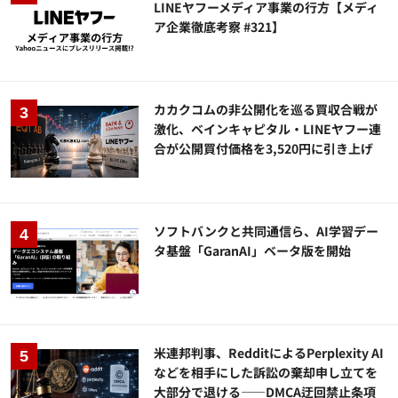
LINEヤフーメディア事業の行方【メディ
ア企業徹底考察 #321】
カカクコムの非公開化を巡る買収合戦が
激化、ベインキャピタル・LINEヤフー連
合が公開買付価格を3,520円に引き上げ
ソフトバンクと共同通信ら、AI学習デー
タ基盤「GaranAI」ベータ版を開始
米連邦判事、RedditによるPerplexity AI
などを相手にした訴訟の棄却申し立てを
大部分で退ける——DMCA迂回禁止条項