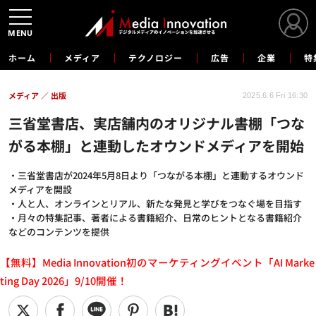
MENU
ホーム
メディア
テクノロジー
広告
企業
特
メディア
出版
2025.6.6 Fri 16:30
三省堂書店、実店舗内のオリジナル書棚「つな
がる本棚」と連動したオウンドメディアを開始
・三省堂書店が2024年5月8日より「つながる本棚」と連動するオウンド
メディアを開設
・人と人、オンラインとリアル、新たな発見と学びをつなぐ場を目指す
・月々の特集記事、著者による書籍紹介、日常のヒントとなる書籍紹介
などのコンテンツを提供
【無料】Media Innovation初のマーケティングイベント「AI Marke
ting Day 2026」9/10開催！