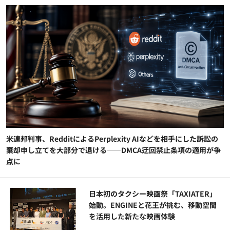
米連邦判事、RedditによるPerplexity AIなどを相手にした訴訟の
棄却申し立てを大部分で退ける——DMCA迂回禁止条項の適用が争
点に
日本初のタクシー映画祭「TAXIATER」
始動。ENGINEと花王が挑む、移動空間
を活用した新たな映画体験