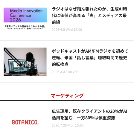
ラジオはなぜ踏ん張れたのか、生成AI時
代に価値が高まる「声」とメディアの最
前線
2026.4.8 Wed 12:00
ポッドキャストがAM/FMラジオを初めて
逆転、米国「話し言葉」聴取時間で歴史
的転換点
2026.3.3 Tue 7:00
マーケティング
広告運用、既存クライアントの20％がAI
活用を望む 一方80％は慎重姿勢
2026.7.20 Mon 10:00