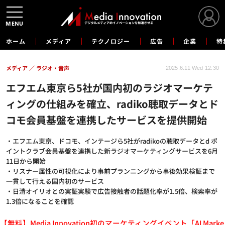
MENU
ホーム
メディア
テクノロジー
広告
企業
特
メディア
ラジオ・音声
2025.6.11 Wed 12:30
エフエム東京ら5社が国内初のラジオマーケテ
ィングの仕組みを確立、radiko聴取データとド
コモ会員基盤を連携したサービスを提供開始
・エフエム東京、ドコモ、インテージら5社がradikoの聴取データとd ポ
イントクラブ会員基盤を連携した新ラジオマーケティングサービスを6月
11日から開始
・リスナー属性の可視化により事前プランニングから事後効果検証まで
一貫して行える国内初のサービス
・日清オイリオとの実証実験で広告接触者の話題化率が1.5倍、検索率が
1.3倍になることを確認
【無料】Media Innovation初のマーケティングイベント「AI Marke