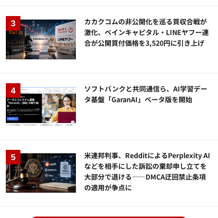
カカクコムの非公開化を巡る買収合戦が
激化、ベインキャピタル・LINEヤフー連
合が公開買付価格を3,520円に引き上げ
ソフトバンクと共同通信ら、AI学習デー
タ基盤「GaranAI」ベータ版を開始
米連邦判事、RedditによるPerplexity AI
などを相手にした訴訟の棄却申し立てを
大部分で退ける——DMCA迂回禁止条項
の適用が争点に