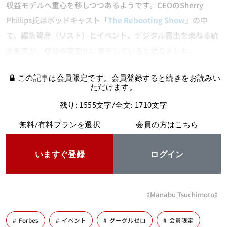
収益モデルへ重心を移しつつあるようです。CEOのSherry
Phillips氏はポッドキャスト「
The Rebooting Show
」の中
で、編集資産（リスト）とイベント、デジタル露出を束ねる統
合販売が、収益の安定化に寄与していると語りました。
この記事は会員限定です。会員登録すると続きをお読みい
ただけます。
残り: 1555文字/全文: 1710文字
無料/有料プランを選択
会員の方はこちら
いますぐ登録
ログイン
《Manabu Tsuchimoto》
Forbes
イベント
グーグルゼロ
会員限定