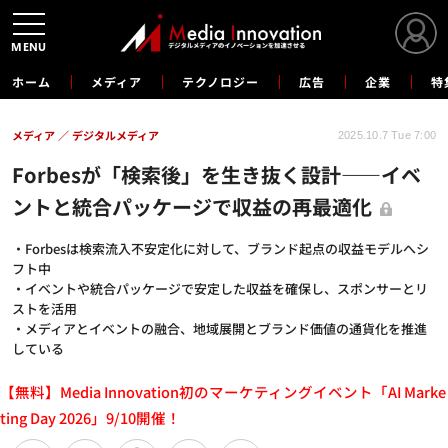
MENU
ホーム
メディア
テクノロジー
広告
企業
特
メディア
デジタルメディア
2025.10.7 Tue 7:00
Forbesが「検索後」を生き抜く設計——イベ
ントと統合パッケージで収益の再最適化
・Forbesは検索流入不安定化に対して、ブランド起点の収益モデルへシ
フト中
・イベントや統合パッケージで安定した収益を確保し、スポンサーとリ
ストを活用
・メディアとイベントの融合、地域展開とブランド価値の通貨化を推進
している
【無料】Media Innovation初のマーケティングイベント「AI Marke
ting Day 2026」9/10開催！