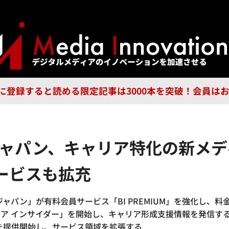
ジー
広告
企業
特集
ブラ
n Guild に登録すると読める限定記事は3000本を突破！会
ジャパン、キャリア特化の新メデ
ービスも拡充
ャパン」が有料会員サービス「BI PREMIUM」を強化し、料
ア インサイダー」を開始し、キャリア形成支援情報を発信す
を提供開始し、サービス領域を拡張する