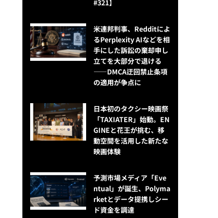
#321】
米連邦判事、Redditによ
るPerplexity AIなどを相
手にした訴訟の棄却申し
立てを大部分で退ける
——DMCA迂回禁止条項
の適用が争点に
日本初のタクシー映画祭
「TAXIATER」始動。EN
GINEと花王が挑む、移
動空間を活用した新たな
映画体験
予測市場メディア「Eve
ntual」が誕生、Polyma
rketとデータ提携しシー
ド資金を調達