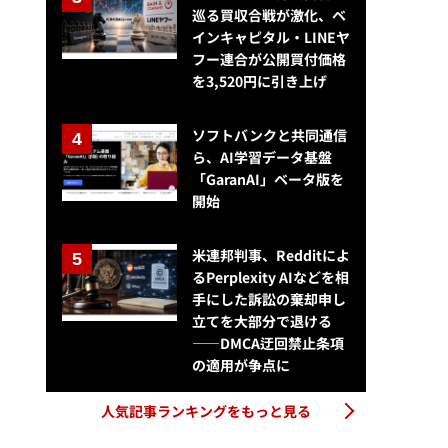
巡る買収合戦が激化、ベ
インキャピタル・LINEヤ
フー連合が公開買付価格
を3,520円に引き上げ
ソフトバンクと共同通信
ら、AI学習データ基盤
「GaranAI」ベータ版を
開始
米連邦判事、Redditによ
るPerplexity AIなどを相
手にした訴訟の棄却申し
立てを大部分で退ける
——DMCA迂回禁止条項
の適用が争点に
人気記事ランキングをもっと見る