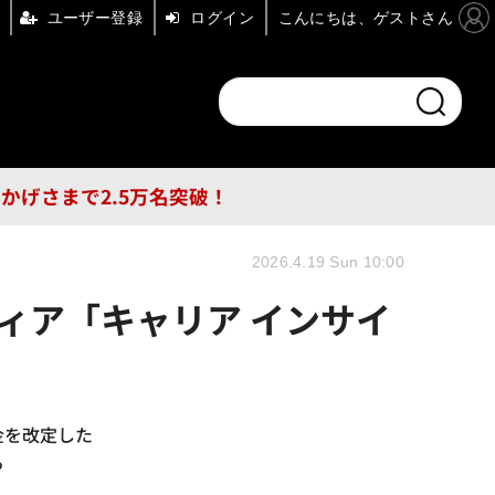
ユーザー登録
ログイン
こんにちは、ゲストさん
ンドチャンネル
フォーエム
その他
DB
員はおかげさまで2.5万名突破！
2026.4.19 Sun 10:00
ィア「キャリア インサイ
金を改定した
る