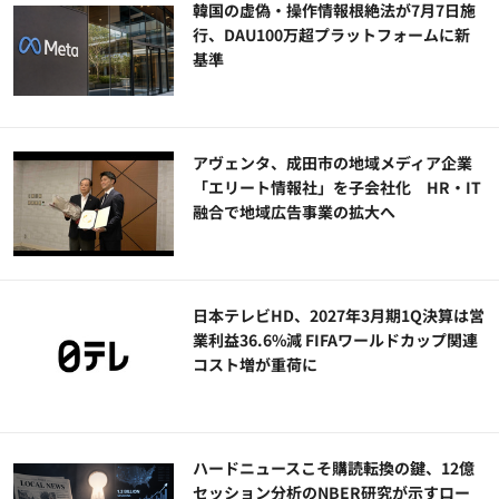
韓国の虚偽・操作情報根絶法が7月7日施
行、DAU100万超プラットフォームに新
基準
アヴェンタ、成田市の地域メディア企業
「エリート情報社」を子会社化 HR・IT
融合で地域広告事業の拡大へ
日本テレビHD、2027年3月期1Q決算は営
業利益36.6%減 FIFAワールドカップ関連
コスト増が重荷に
ハードニュースこそ購読転換の鍵、12億
セッション分析のNBER研究が示すロー