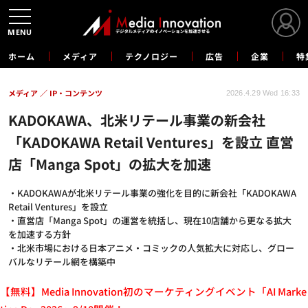
MENU
ホーム
メディア
テクノロジー
広告
企業
特
メディア
IP・コンテンツ
2026.4.29 Wed 16:33
KADOKAWA、北米リテール事業の新会社
「KADOKAWA Retail Ventures」を設立 直営
店「Manga Spot」の拡大を加速
・KADOKAWAが北米リテール事業の強化を目的に新会社「KADOKAWA
Retail Ventures」を設立
・直営店「Manga Spot」の運営を統括し、現在10店舗から更なる拡大
を加速する方針
・北米市場における日本アニメ・コミックの人気拡大に対応し、グロー
バルなリテール網を構築中
【無料】Media Innovation初のマーケティングイベント「AI Marke